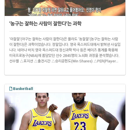
'농구는 잘하는 사람이 잘한다'는 과학
'야잘잘'(야구는 잘하는 사람이 잘한다)은 몰라도 '농잘잘'(농구는 잘하는 사람
이 잘한다)은 과학이었습니다. 정말입니다. 영국 옥스퍼드대에서 밝혀낸 사실입
니다. 네마냐 바치 영국 옥스퍼드대 정신과학 박사 등은 베이즈 통계를 확용해
미국프로농구(NBA)에 몸담았던 선수 2845명의 노쇠화 과정을 분석했습니다.
선수별 △포지션 △출전시간 △승리공헌도(Win Shares) △PER(Player
Efficiency Rating) 등이 나이에 따라 어떻게 변하는지 조사한 것. 그 결과 선
수 생활 초기부터 두각을 나타낸 선수가, 선수 생활 중반 이후 실력을 끌어올린
선수보다, 실력이 떨어지는 속도가 더딘 것으로 나타났습니다. 어릴 때부터 농
구를 잘했던 선수가 전성기가 지난 다음에도 계속 농구를 잘했던 겁니다. 이런..
Basketball
16
2018. 12.