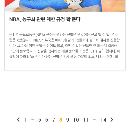
NBA, 농구화 관련 제한 규정 확 푼다
문1. 미국프로농구(NBA) 선수는 원하는 신발은 무엇이든 신고 뛸 수 있나? 정
답은 X였습니다. NBA 사무국은 매해 8월말과 12월초에 농구화 검사를 진행합
니다. 그 다음 어떤 신발은 신어도 되고, 어떤 신발은 신으면 안 되는지 결정해
구단에 통보합니다. 신발을 심사하는 제일 중요한 기준은 '51% 규칙'입니다. 이
규칙에 따라 NBA 선수가 신는 신발은 전체 색상 가운데 최소 51%는 흰색, 회
색 또는 검정색이어야 합니다. 단, 신발 전체가 팀 상징색으로 되어 있는 경우는
괜찮습니다. 문2. 그렇다면 사진에 있는 저 호머 심슨 신발은 뭔가? 저 신발을
신고 있는 건 로스앤젤레스(LA) 클리퍼스 포워드 몬트레즐 헤럴(24)입니다. 클
리퍼스 팀 상징색은 이 파랑색 과 이 빨간색 입니다. (아마도 조명 ..
1
···
5
6
7
8
9
10
11
···
14