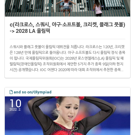
c(라크로스, 스쿼시, 야구·소프트볼, 크리켓, 플래그 풋볼)
-> 2028 LA 올림픽
스쿼시와 플래그 풋볼이 올림픽 데뷔전을 치릅니다. 라크로스는 120년, 크리켓
은 128년 만에 올림픽으로 돌아옵니다. 야구·소프트볼도 다시 올림픽 정식 종목
이 됩니다. 국제올림픽위원회(IOC)는 2028년 로스앤젤레스(LA) 올림픽 및 패
럴림픽(장애인올림픽) 조직위원회에서 제안한 5가지 추가 종목 9일(이하 현지
시간) 공개했습니다. IOC 어젠다 2020에 따라 대회 조직위에서 추천한 종목은
IOC 집행위원회 검토와 총회 의결을 거치면 28개 기초 종목과 똑같이 정식 종
목 지위를 얻습니다. (실제로는 2021년에 열린) 2020 도쿄 대회 때는 △가라
테(空手) △서핑 △스케이트보딩 △스포츠클라이밍 △야구·소프트볼이 추가
and so on/Olympiad
종목이었습니다. 내년 파리 대회 때는 가라테와 야구·소프트볼이 빠지는 대신
브레이킹이..
10
2022. 2.