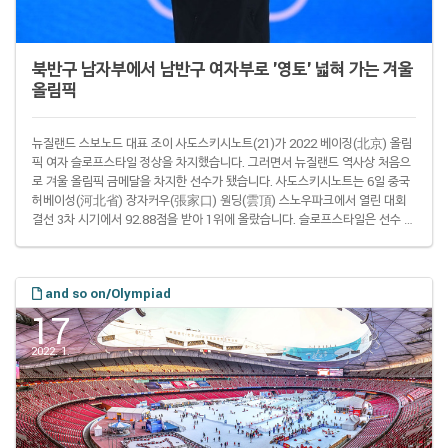
북반구 남자부에서 남반구 여자부로 '영토' 넓혀 가는 겨울
올림픽
뉴질랜드 스보노드 대표 조이 사도스키시노트(21)가 2022 베이징(北京) 올림
픽 여자 슬로프스타일 정상을 차지했습니다. 그러면서 뉴질랜드 역사상 처음으
로 겨울 올림픽 금메달을 차지한 선수가 됐습니다. 사도스키시노트는 6일 중국
허베이성(河北省) 장자커우(張家口) 원딩(雲頂) 스노우파크에서 열린 대회
결선 3차 시기에서 92.88점을 받아 1위에 올랐습니다. 슬로프스타일은 선수 한
명이 1~3차 시기를 진행한 뒤 가장 높은 점수로 순위를 가리는 종목입니다. 사
도스키시노트는 1차 시기 때 84.51점으로 1위에 올랐지만 2차 시기 때 87.68
점을 받은 줄리아 마리노(25·미국)에게 선두 자리를 내줬습니다. 그리고 마지막
and so on/Olympiad
3차 시기에 때 혼자서만 90점을 넘기면서 결국 가장 좋은 성적으로 이날 연기를
마쳤..
17
2022. 1.