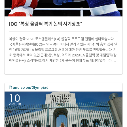
IOC "복싱 올림픽 복귀 논의 시기상조"
복싱이 결국 2028 로스앤젤레스(LA) 올림픽 프로그램 진입에 실패했습니다.
국제올림픽위원회(IOC)는 인도 뭄바이에서 열리고 있는 제141차 총회 셋째 날
인 16일 2028 LA 올림픽 프로그램 채택에 대한 찬반 투표를 진행했습니다. 기
초 종목에서 빠져 있던 근대5종, 복싱, 역도와 2028 LA 올림픽 및 패럴림픽(장
애인올림픽) 조직위원회에서 제안한 5개 종목이 원래 투표 대상이었습니다. 총
회 개막을 하루 앞둔 13일 근대5종과 역도는 IOC 집행위원회로부터 정식 종목
채택을 제안 받았지만 복싱은 또 한 번 외면을 받았습니다. 그리고 총회에서도
아예 찬반 투표 대상으로 이름을 올리지도 못했습니다. IOC는 올해 6월 국제복
싱협회(IBA·옛 AIBA)에 이미 퇴출 통보를 내린 상태입니다. IOC 집행..
and so on/Olympiad
10
2023. 10.