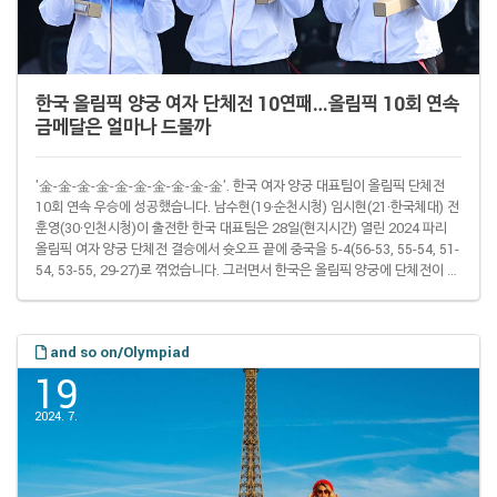
한국 올림픽 양궁 여자 단체전 10연패…올림픽 10회 연속
금메달은 얼마나 드물까
'金-金-金-金-金-金-金-金-金-金'. 한국 여자 양궁 대표팀이 올림픽 단체전
10회 연속 우승에 성공했습니다. 남수현(19·순천시청) 임시현(21·한국체대) 전
훈영(30·인천시청)이 출전한 한국 대표팀은 28일(현지시간) 열린 2024 파리
올림픽 여자 양궁 단체전 결승에서 슛오프 끝에 중국을 5-4(56-53, 55-54, 51-
54, 53-55, 29-27)로 꺾었습니다. 그러면서 한국은 올림픽 양궁에 단체전이 처
음 생긴 88 서울 대회 이후 한 번도 빠지지 않고 이 종목 금메달을 차지하게 됐
습니다. ▌올림픽 양궁 여자 단체전 한국 대표팀 구성원 선
수 1988 1992 1996 2000 2004 2008 2012 2016 2020 2024 김수
and so on/Olympiad
녕 ✔ ✔ ✔ 왕희경 ✔ ..
19
2024. 7.