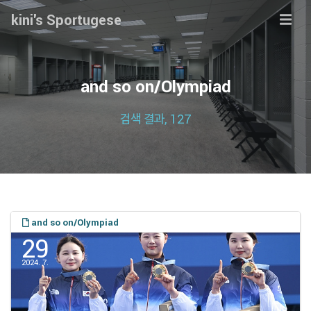
kini's Sportugese
and so on/Olympiad
검색 결과, 127
and so on/Olympiad
29
2024. 7.