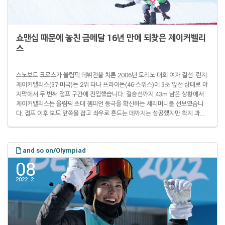
쇼맨십 때문에 놓친 금메달 16년 만에 되찾은 제이커벨리
스
스노보드 크로스가 올림픽 데뷔전을 치른 2006년 토리노 대회 여자 결선. 린지
제이커벨리스(37·미국)는 2위 타냐 프라이든(46·스위스)에 3초 앞선 상태로 마
지막에서 두 번째 점프 구간에 진입했습니다. 결승선까지 43m 남은 상황에서
제이커밸리스는 올림픽 초대 챔피언 등극을 확신하는 세리머니를 선보였습니
다. 점프 이후 보드 앞쪽을 잡고 좌우로 흔드는 데까지는 성공했지만 착지 과정
에서 중심을 잃고 넘어지고 말았습니다. 이 세리머니를 시도하기 전까지만 해도
제이커벨리스는 뒤를 한 번 돌아볼 정도로 여유가 있었습니다. 착지 실패 이후
에도 위치 자체는 제이커벨리스가 앞선 상태였지만 속력을 모두 잃은 상황 결국
and so on/Olympiad
뒤에서 따라오던 프라이든 마지막 점프대 앞에서 역전에 성공했습니다. 그러면
서 제이커벨리스는 다 잡..
08
2022. 2.