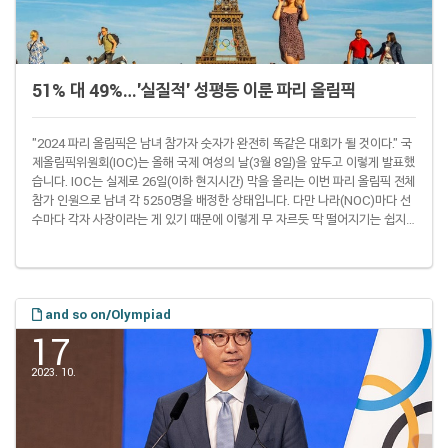
51% 대 49%…'실질적' 성평등 이룬 파리 올림픽
"2024 파리 올림픽은 남녀 참가자 숫자가 완전히 똑같은 대회가 될 것이다." 국
제올림픽위원회(IOC)는 올해 국제 여성의 날(3월 8일)을 앞두고 이렇게 발표했
습니다. IOC는 실제로 26일(이하 현지시간) 막을 올리는 이번 파리 올림픽 전체
참가 인원으로 남녀 각 5250명을 배정한 상태입니다. 다만 나라(NOC)마다 선
수마다 각자 사장이라는 게 있기 때문에 이렇게 무 자르듯 딱 떨어지기는 쉽지
않습니다. 17일 AP통신에 따르면 후보 선수를 포함해 이번 대회 참가 신청을
마친 실제 인원은 남자 선수 5712명(50.9%), 여자 선수 5503명(49.1%)으로
남자 선수가 1.8%포인트 더 많았습니다. 여자 선수에게 처음으로 올림픽 문호
를 개방한 1900 파리 대회 때는 전체 참가 선수 997명 ..
and so on/Olympiad
17
2023. 10.