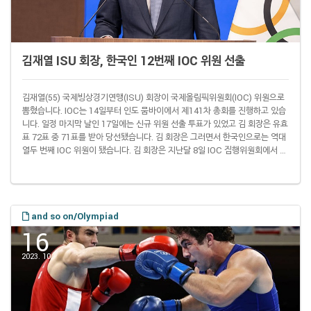
김재열 ISU 회장, 한국인 12번째 IOC 위원 선출
김재열(55) 국제빙상경기연맹(ISU) 회장이 국제올림픽위원회(IOC) 위원으로
뽑혔습니다. IOC는 14일부터 인도 뭄바이에서 제141차 총회를 진행하고 있습
니다. 일정 마지막 날인 17일에는 신규 위원 선출 투표가 있었고 김 회장은 유효
표 72표 중 71표를 받아 당선됐습니다. 김 회장은 그러면서 한국인으로는 역대
열두 번째 IOC 위원이 됐습니다. 김 회장은 지난달 8일 IOC 집행위원회에서 추
천한 신규 위원 후보 여덟 명에 이름을 올렸습니다. 집행위원회는 △서류 심사
△윤리위원회 검증 △추천위원회 심사까지 3단계 전형을 거쳐 후보를 추천합
니다. 집행위원회에서 후보 추천을 받았다는 건 사실상 IOC 위원 자리를 예약한
것이나 마찬가지입니다. 실제로 김 회장과 홍콩에서 배우로 활동한 양쯔충(楊
紫瓊·양..
and so on/Olympiad
16
2023. 10.