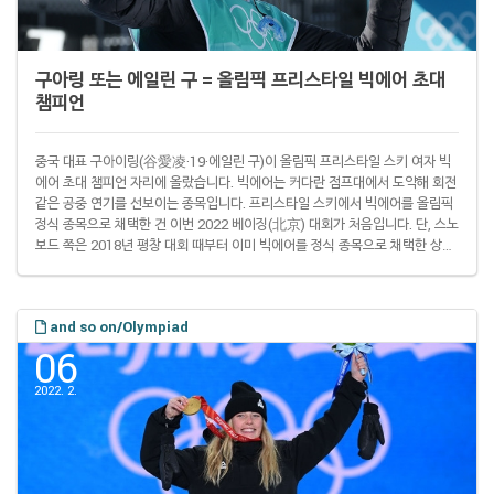
구아링 또는 에일린 구 = 올림픽 프리스타일 빅에어 초대
챔피언
중국 대표 구아이링(谷愛凌·19·에일린 구)이 올림픽 프리스타일 스키 여자 빅
에어 초대 챔피언 자리에 올랐습니다. 빅에어는 커다란 점프대에서 도약해 회전
같은 공중 연기를 선보이는 종목입니다. 프리스타일 스키에서 빅에어를 올림픽
정식 종목으로 채택한 건 이번 2022 베이징(北京) 대회가 처음입니다. 단, 스노
보드 쪽은 2018년 평창 대회 때부터 이미 빅에어를 정식 종목으로 채택한 상태
입니다. 구아이링은 8일 중국 베이징 서우강(首鋼) 빅에어 경기장에서 열린 대
회 결선에서 188.25점을 받아 우승을 차지했습니다. 빅에어는 각 참가 선수가
1~3차 시기를 진행한 다음 최하점을 받은 한 차례 점수를 빼고 나머지 두 시기
and so on/Olympiad
점수를 합쳐 순위를 정합니다. 각 시기별 채점에는 심판 6명이 참가하며 가장 높
은 점..
06
2022. 2.