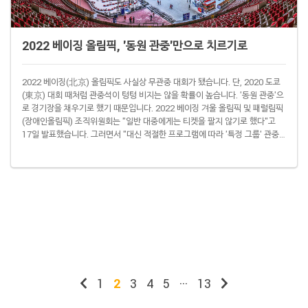
2022 베이징 올림픽, '동원 관중'만으로 치르기로
2022 베이징(北京) 올림픽도 사실상 무관중 대회가 됐습니다. 단, 2020 도쿄
(東京) 대회 때처럼 관중석이 텅텅 비지는 않을 확률이 높습니다. '동원 관중'으
로 경기장을 채우기로 했기 때문입니다. 2022 베이징 겨울 올림픽 및 패럴림픽
(장애인올림픽) 조직위원회는 "일반 대중에게는 티켓을 팔지 않기로 했다"고
17일 발표했습니다. 그러면서 "대신 적절한 프로그램에 따라 '특정 그룹' 관중
을 초대하기로 했다"고 덧붙였습니다. 조직위에서 이런 결정을 내린 건 물론 신
종 코로나 바이러스 감염증(코로나19) 확산 우려 때문입니다. 중국 정부는 엄격
하게 '코로나19 제로' 정책을 고수하고 있지만 다시 곳곳에서 코로나19가 고개
를 들고 있는 상황. 베이징 올림픽은 춘제(春節) 연휴(1월 31일~2월 6일) 기..
1
2
3
4
5
···
13