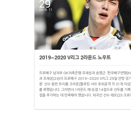
29
2019. 11.
2019~2020 V리그 2라운드 노우트
프로배구 남자부 OK저축은행 조재성과 송명근. 한국배구연맹(KOV
과 조재성(24)이 프로배구 2019~2020 V리그 29일 안방 경
종' 선수 동반 트리플 크라운(블로킹 서브 후위공격 각 31개 이상
를 못했습니다. 그러면서 1라운드 때 승점 14점으로 선두를 기
점을 추가하는 데 만족해야 했습니다. 외국인 선수 레오(25·크로
면 주전 세터 이민규(27) 도움이 꼭 필요합니다. 문제는 이민규
는 것. 게다가 두번째 세터 곽명우(28) 역시 손목과 손가락이 완전