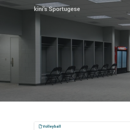
kini's Sportugese
Volleyball