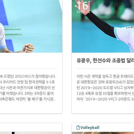
16
2019. 12.
유광우, 한선수와 조종법 달라
 약속 드렸던 크리스마스가 찾아왔습니다.
이번 시즌 개막을 앞두고 현금 트레이드
서 우리카드 안방 팀 한국전력을 3-1로
공 대한항공은 진짜 유광우(34)가 없
 지난 시즌과 마찬가지로 대한항공이 선
린 2019~2020 도드람 V리그 남자
기를 마쳤습니다. 3위는 3라운드 들어
12승 4패로 승점 33점을 확보하면서 
저축은행도 여전히 '봄 배구'를 가시권에
차이. '2019~2020 V리그 2라운드 
봄 배구와 멀어지는 분위기입니다.
기에서 뛰지 못하고 있다는 걸 감안하면 
트득실률 ① 대한항공 36 13 ..
짓밖에 지나지 않았다는 점을 고려하면 
Volleyball