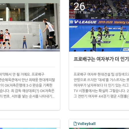
26
2019. 12.
프로배구는 여자부가 더 인기
파악해서 안 될 거예요. 프로배구
프로배구 여자부 현대건설 팀 상징색으
 유관순체육관에서 만난 최태웅 현대캐피탈
안방으로 쓰지만 '대세'를 거스르지는 못
이 OK저축은행에 3-0 완승을 기록한
여자부가 남자부보다 더 인기 있는 리그
였습니다. 최 감독 예상대로(?) OK저축은
TV 시청률에서는 확실히 그렇습니다. 2
자리 번호. 서브를 넣는 순서를 나타내기도
그 전반기 여자부 44경기 평균 시청률(전
리를 지키고 있어야 합니다. 현대캐피탈
높았습니다. ※이 시청률은 닐슨코리아
 이후 슬쩍 자리를 바꿨습니..
식 자료와 차이가 있을 수 있습니다. 지난
Volleyball