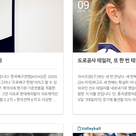
09
2019. 12.
다
도로공사 테일러, 또 한 번 
니다. 한국배구연맹(KOVO)은 2005
아사코(朝子)와는 세 번 만났다. 세 번째
그러나 '프로배구 헌법'이라고 할 수 있
(26·미국)하고도 세 번째는 확실히 
봉은 계약서에 명기된 기준연봉을 적용한
외국인 선수 테일러를 내보내기로 했습
다. 그런 이유로 현대캐피탈이 자유계약선
밝힌 지 이틀 만입니다. 단, 흥국생명
 5.2억 > 한국전력 6억'도 이상한 일
9일 "(테일러가) 경기에 출전할 의지 
키지 못하는 일까지 벌어지면서 샐러리
급을 동결하고 손해배상을 청구할 것"이
 구단 단장이 머리를 맞대고 202..
너무 심해서 못 뛰겠다'고 주장하고 있다
Volleyball