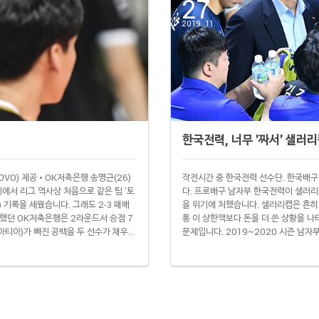
27
2019. 11.
한국전력, 너무 '짜서' 샐러
O) 제공 • OK저축은행 송명근(26)
작전시간 중 한국전력 선수단. 한국배구연
기에서 리그 역사상 처음으로 같은 팀 '토
다. 프로배구 남자부 한국전력이 샐러리
) 기록을 세웠습니다. 그래도 2-3 패배
을 위기에 처했습니다. 샐러리캡은 흔히 
록했던 OK저축은행은 2라운드서 승점 7
통 이 상한액보다 돈을 더 쓴 상황을 
아티아)가 빠진 공백을 두 선수가 채우려
문제입니다. 2019~2020 시즌 남자
마저 무릎 통증으로 정상 컨디션이 아니라
남자부 7개 구단은 18억2000만~26
하지 않은 상태..
데 27일 노컷뉴스 보도에 따르면 한국전