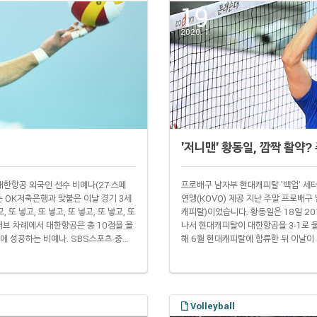
19
2020. 1.
'저니맨' 황동일, 깜짝 활약?
대한항공 외국인 선수 비예나(27·스페
프로배구 남자부 현대캐피탈 '백업' 세
는 OK저축은행과 맞붙은 이날 경기 3세
연맹(KOVO) 제공 지난 주말 프로배구
또 넣고, 또 넣고, 또 넣고, 또 넣고, 또
캐피탈)이었습니다. 황동일은 18일 20
나 서브 차례에서 대한항공은 총 10점을 올
나서 현대캐피탈이 대한항공을 3-1로 
점에 성공하는 비예나. SBS스포츠 중계
해 6월 현대캐피탈에 합류한 뒤 이날이
이 났습니다. 11번 연속으로 서브를 넣은
리 팀에 거의 적응을 마쳤다고 생각해 과
.
에 놀랐다. 오늘 컨디션이면 앞으로도 충분
Volleyball