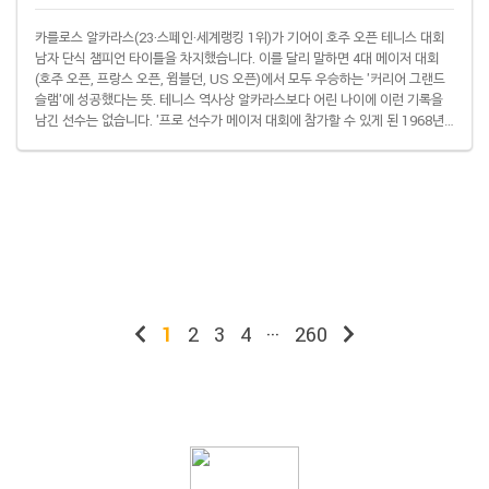
카를로스 알카라스(23·스페인·세계랭킹 1위)가 기어이 호주 오픈 테니스 대회
남자 단식 챔피언 타이틀을 차지했습니다. 이를 달리 말하면 4대 메이저 대회
(호주 오픈, 프랑스 오픈, 윔블던, US 오픈)에서 모두 우승하는 '커리어 그랜드
슬램'에 성공했다는 뜻. 테니스 역사상 알카라스보다 어린 나이에 이런 기록을
남긴 선수는 없습니다. '프로 선수가 메이저 대회에 참가할 수 있게 된 1968년
이후(오픈 시대)'라는 전제도 필요 없는 최연소 기록입니다. 알카라스는 1일 호
주 멜버른에서 열린 대회 남자 단식 결승에서 노바크 조코비치(39·세르비아·4
위)를 상대로 3-1(2-6, 6-2, 6-3, 7-5) 역전승을 거뒀습니다. 알카라스는 2022
년 US 오픈에서 개인 첫 메이저 대회 우승을 차지했고 2023..
1
2
3
4
···
260