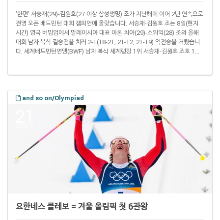
'한편' 서승재(29)-김원호(27·이상 삼성생명) 조가 지난해에 이어 2년 연속으로
전영 오픈 배드민턴 대회 챔피언에 올랐습니다. 서승재-김원호 조는 8일(현지
시간) 영국 버밍엄에서 말레이시아 대표 아론 치아(29)-소위익(28) 조와 올해
대회 남자 복식 결승전을 치러 2-1(18-21, 21-12, 21-19) 역전승을 거뒀습니
다. 세계배드민턴연맹(BWF) 남자 복식 세계랭킹 1위 서승재-김원호 조호 1월
에 열린 말레이시아 오픈 우승으로 이번 시즌을 시작했습니다. 다만 이후 서승
재가 어깨 통증을 호소하면서 두 달 동안 실전을 치르지 못했습니다. 그러다 복
귀 무대였던 이번 대회 결승에서 세계랭킹 2위 팀까지 무찌르며 '황금 콤비' 위
용을 자랑했습니다. BWF는 월드투어 출범(2018년)과 함께 전영..
and so on/Olympiad
21
2026. 2.
요한네스 클레보 = 겨울 올림픽 첫 6관왕