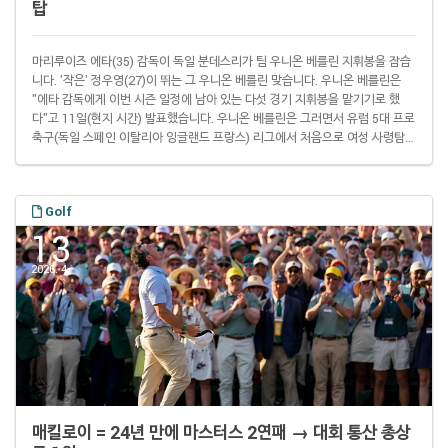
탑
마리루이즈 에타(35) 감독이 독일 분데스리가 팀 우니온 베를린 지휘봉을 잡습
니다. '작은' 정우영(27)이 뛰는 그 우니온 베를린 맞습니다. 우니온 베를린은
"에타 감독에게 이번 시즌 일정에 남아 있는 다섯 경기 지휘봉을 맡기기로 했
다"고 11일(현지 시간) 발표했습니다. 우니온 베를린은 그러면서 유럽 5대 프로
축구(독일 스페인 이탈리아 잉글랜드 프랑스) 리그에서 처음으로 여성 사령탑에
게 지휘봉을 맡긴 팀이 됐습니다. 에타 감독은 1군 감독 승격 전까지 우니온 베
를린 19세 이하 남자부 팀 지휘봉을 잡고 있었습니다. 그리고 다음 시즌부터 우
니온 베를린 여자 팀 사령탑을 맡을 예정입니다. 다만 이번에 처음으로 1군에 올
Golf
라온 건 아닙니다. 에타 감독은 2023년 1군 수석코치를 맡으면서 이 부문 분데
스리가..
13
2026. 4.
매킬로이 = 24년 만에 마스터스 2연패 → 대회 통산 총상