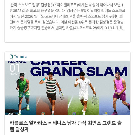
'한국 스노보드 맏형' 김상겸(37·하이원리조트)에게는 세상에 태어나서 보낸 1
만3523일 중 최고의 하루였을 겁니다. 김상겸은 8일 이탈리아 리비뇨 스노파크
에서 열린 2026 밀라노-코르티나담페초 겨울 올림픽 스노보드 남자 평행대회
전에서 은메달을 목에 걸었습니다. 이날 예선을 8위로 통과한 김상겸은 준결승
까지 승승장구했지만 결승에서 벤야민 카를(41·오스트리아)에게 0.19초 뒤졌
습니다. 스노보드 평행 종목은 예선을 통해 토너먼트 진출자를 가려낸 뒤 16강
부터 일대일 대결을 펼쳐 이기는 선수가 다음 라운드에 진출하는 방식으로 우승
자를 가립니다. 김상겸은 2014 소치 대회 때부터 올림픽에 네 번 출전했으며
2018 평창 대회 때 15위가 이전 최고 성적이었습니다. 충남 태안군 안면도에서
태어난 김상겸은..
Tennis
01
2026. 2.
카를로스 알카라스 = 테니스 남자 단식 최연소 그랜드 슬
램 달성자