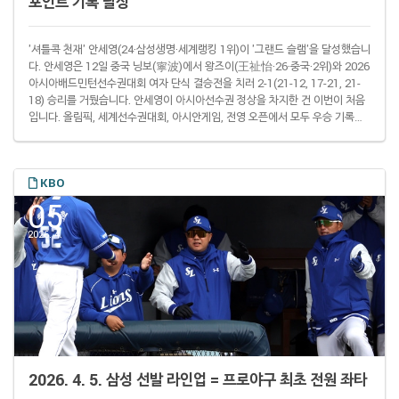
포인트 기록 달성
'셔틀콕 천재' 안세영(24·삼성생명·세계랭킹 1위)이 '그랜드 슬램'을 달성했습니
다. 안세영은 12일 중국 닝보(寧波)에서 왕즈이(王祉怡·26·중국·2위)와 2026
아시아배드민턴선수권대회 여자 단식 결승전을 치러 2-1(21-12, 17-21, 21-
18) 승리를 거뒀습니다. 안세영이 아시아선수권 정상을 차지한 건 이번이 처음
입니다. 올림픽, 세계선수권대회, 아시안게임, 전영 오픈에서 모두 우승 기록이
있던 안세영은 이날 우승으로 그랜드 슬램 마지막 퍼즐을 끼워 맞췄습니다. 안
세영 여자 단식 그랜드 슬램 일지2023년 3월 19일 전영오픈vs 천위페이 2-
12023년 8월 27일 코펜하겐 세계선수권vs 카롤리나 마린 2-02023년 10월 7
KBO
일 항저우 아시안게임vs 천위페이 2-12024년 8월 5일..
05
2026. 4.
2026. 4. 5. 삼성 선발 라인업 = 프로야구 최초 전원 좌타