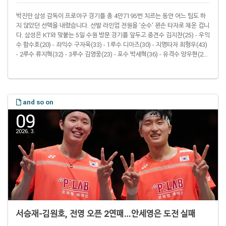
박진만 삼성 감독이 프로야구 경기를 총 4만7195번 치르는 동안 어느 팀도 하
지 않았던 선택을 내렸습니다. 선발 라인업 전원을 '순수' 왼손 타자로 채운 겁니
다. 삼성은 KT와 맞붙는 5일 수원 방문 경기를 앞두고 중견수 김지찬(25) - 우익
수 함수호(20) - 좌익수 구자욱(33) - 1루수 디아즈(30) - 지명타자 최형우(43)
- 2루수 류지혁(32) - 3루수 김영웅(23) - 포수 박세혁(36) - 유격수 양우현(26)
으로 선발 라인업을 꾸렸습니다. 심지어 이 경기 삼성 선발 투수 오러클린(26)
도 (타석에 들어설 일은 기본적으로 없지만) 왼손 타자입니다. 박 감독은 "부상
때문에 이렇게 됐다. 나도 이런 라인업은 야구를 하면서 처음 본다"며 웃었습니
다. 삼성은 전날까지 총 281타석을 기..
and so on
09
2026. 3.
서승재-김원호, 전영 오픈 2연패…안세영은 도전 실패