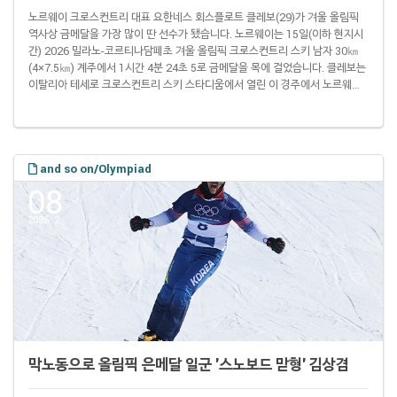
노르웨이 크로스컨트리 대표 요한네스 회스플로트 클레보(29)가 겨울 올림픽
역사상 금메달을 가장 많이 딴 선수가 됐습니다. 노르웨이는 15일(이하 현지시
간) 2026 밀라노-코르티나담페초 겨울 올림픽 크로스컨트리 스키 남자 30㎞
(4×7.5㎞) 계주에서 1시간 4분 24초 5로 금메달을 목에 걸었습니다. 클레보는
이탈리아 테세로 크로스컨트리 스키 스타디움에서 열린 이 경주에서 노르웨이
대표팀 마지막 주자로 나서 금메달 획득에 힘을 보탰습니다. 앞서 20 ㎞(10㎞
+10㎞) 스키애슬론과 스프린트, 10㎞ 프리스타일에서도 금메달을 목에 걸었
던 클레보는 이번 대회 첫 4관왕 타이틀을 따냈습니다. 그러면서 2018 평창 대
회(3개)와 2022 베이징 대회(2개)를 합쳐 올림픽 금메달을 총 9개 차지하게 됐
습니다..
and so on/Olympiad
08
2026. 2.
막노동으로 올림픽 은메달 일군 '스노보드 맏형' 김상겸