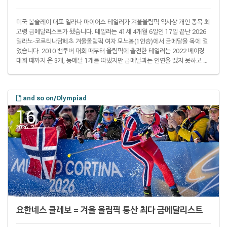
미국 봅슬레이 대표 일라나 마이어스 테일러가 겨울올림픽 역사상 개인 종목 최
고령 금메달리스트가 됐습니다. 테일러는 41세 4개월 6일인 17일 끝난 2026
밀라노-코르티나담페초 겨울올림픽 여자 모노봅(1인승)에서 금메달을 목에 걸
었습니다. 2010 밴쿠버 대회 때부터 올림픽에 출전한 테일러는 2022 베이징
대회 때까지 은 3개, 동메달 1개를 따냈지만 금메달과는 인연을 맺지 못하고 있
었습니다. 그러나 이날까지 이탈리아 코르티나 슬라이딩센터에서 열린 이번 대
회 1~4차 시기 합계 3분 57초 93으로 1위를 차지했습니다. 3차 시기까지는 라
우라 놀테(28·독일)에 0.15초 뒤진 2위였지만 최종 4차 시기에서 0.04초 차 역
and so on/Olympiad
전에 성공했습니다. 그러면서 4전 5기 끝에 개인 첫 올림픽 금메달을 차지했습..
16
2026. 2.
요한네스 클레보 = 겨울 올림픽 통산 최다 금메달리스트