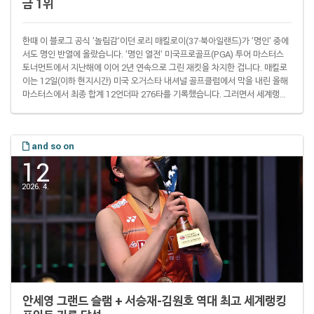
금 1위
한때 이 블로그 공식 '놀림감'이던 로리 매킬로이(37·북아일랜드)가 '명인' 중에
서도 명인 반열에 올랐습니다. '명인 열전' 미국프로골프(PGA) 투어 마스터스
토너먼트에서 지난해에 이어 2년 연속으로 그린 재킷을 차지한 겁니다. 매킬로
이는 12일(이하 현지시간) 미국 오거스타 내셔널 골프클럽에서 막을 내린 올해
마스터스에서 최종 합계 12언더파 276타를 기록했습니다. 그러면서 세계랭킹
1위 스코티 셰플러(30·미국)를 1타 차이로 제치고 지난해에 이어 이 시즌 첫 메
이저 대회 정상을 차지했습니다. 마스터스에서 2연패를 기록한 선수가 나온 건
2002년 '골프 황제' 타이거 우즈(51) 이후 24년 만입니다. 마스터스 토너먼트
and so on
역대 2연패 주인공잭 니클라우스1965 1966닉 팔도1989 1990타이..
12
2026. 4.
안세영 그랜드 슬램 + 서승재-김원호 역대 최고 세계랭킹