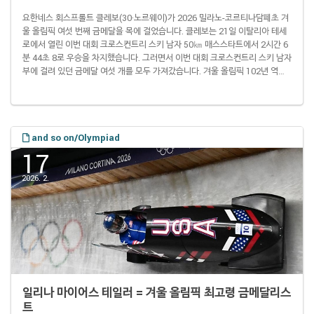
요한네스 회스프롤트 클레보(30·노르웨이)가 2026 밀라노-코르티나담페초 겨
울 올림픽 여섯 번째 금메달을 목에 걸었습니다. 클레보는 21일 이탈리아 테세
로에서 열린 이번 대회 크로스컨트리 스키 남자 50㎞ 매스스타트에서 2시간 6
분 44초 8로 우승을 차지했습니다. 그러면서 이번 대회 크로스컨트리 스키 남자
부에 걸려 있던 금메달 여섯 개를 모두 가져갔습니다. 겨울 올림픽 102년 역사
상 한 대회에서 6관왕에 오른 선수는 클레보가 처음입니다. 이전에는 1980 레
이크플래시드 대회 때 스피드스케이팅 금메달 5개를 모두 차지한 에릭 하이든
(68·미국)이 이 부문 기록 보유자였습니다. 클레보는 이와 동시에 이미 자신이
보유하고 있던 겨울 올림픽 통산 최다 금메달 획득 기록도 11개로 늘렸습니다.
여름 대회를 ..
and so on/Olympiad
17
2026. 2.
일리나 마이어스 테일러 = 겨울 올림픽 최고령 금메달리스
트