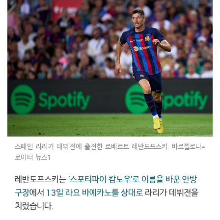
스페인 라리가 데뷔전에 출전한 로베르트 레반도프스키. 바르셀로나=
로이터 뉴스1
레반도프스키는
'스포티파이 캄노우'로 이름을 바꾼 안방
구장
에서
13일 라요 바예카노를 상대로
라리가 데뷔전을
치렀습니다.