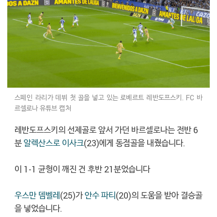
스페인 라리가 데뷔 첫 골을 넣고 있는 로베르트 레반도프스키. FC 바
르셀로나 유튜브 캡처
레반도프스키의 선제골로 앞서 가던 바르셀로나는 전반 6
분
알렉산스로 이사크
(23)에게 동점골을 내줬습니다.
이 1-1 균형이 깨진 건 후반 21분었습니다
우스만 뎀벨레
(25)가
안수 파티
(20)의 도움을 받아 결승골
을 넣었습니다.