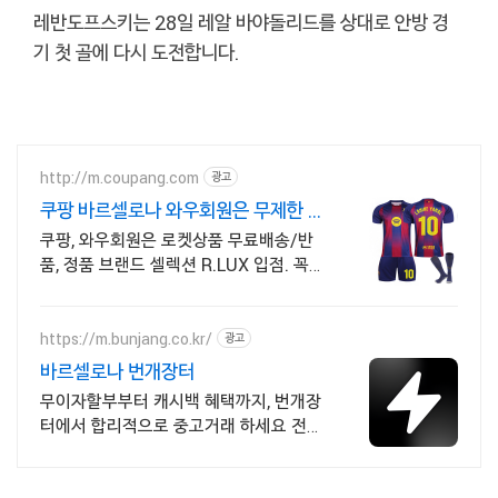
레반도프스키는 28일 레알 바야돌리드를 상대로 안방 경
기 첫 골에 다시 도전합니다.
http://m.coupang.com
광고
쿠팡 바르셀로나 와우회원은 무제한 무
료 배송
쿠팡, 와우회원은 로켓상품 무료배송/반
품, 정품 브랜드 셀렉션 R.LUX 입점. 꼭
필요한 제품은 쿠팡에서 더 저렴하게, 로
켓배송으로 더 빠르게!
https://m.bunjang.co.kr/
광고
바르셀로나 번개장터
무이자할부부터 캐시백 혜택까지, 번개장
터에서 합리적으로 중고거래 하세요 전국
각지에서 올라오는 전국구 최다 상품 매
일 10만 개 이상의 신규 상품 업로드