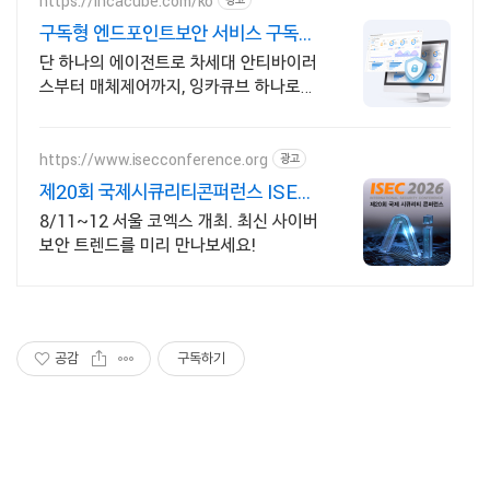
https://incacube.com/ko
구독형 엔드포인트보안 서비스 구독형
기업보안 솔루션
단 하나의 에이전트로 차세대 안티바이러
스부터 매체제어까지, 잉카큐브 하나로
끝!
https://www.isecconference.org
광고
제20회 국제시큐리티콘퍼런스 ISEC
2026
8/11~12 서울 코엑스 개최. 최신 사이버
보안 트렌드를 미리 만나보세요!
공감
구독하기