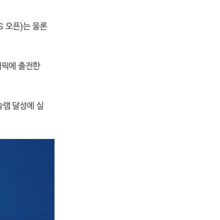
S 오픈)는 물론
림픽에 출전한
슬램 달성에 실