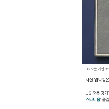
US 오픈 메인 코
사실 '압박감
US 오픈 경기
스타디움
' 출