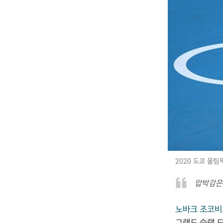
2020 도쿄 올
압박감은 특권
노바크 조코비
그랜드 슬램 