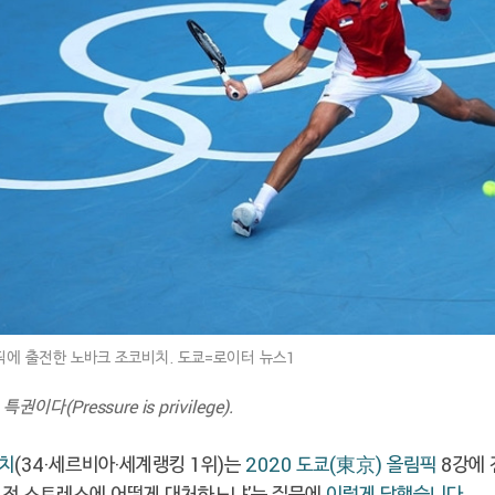
림픽에 출전한 노바크 조코비치. 도쿄=로이터 뉴스1
이다(Pressure is privilege).
치
(34·세르비아·세계랭킹 1위)는
2020 도쿄(東京) 올림픽
8강에 
도전 스트레스에 어떻게 대처하느냐'는 질문에
이렇게 답했습니다
.