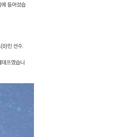
움에 들어섰습
0)인 선수.
드베데프였습니