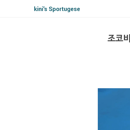
kini's Sportugese
조코비