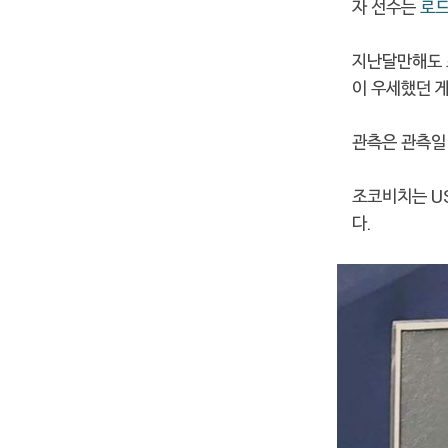
자 선수는
로드
지난달만해도 
이 우세했던 게
관측은 관측일
조코비치는 U
다.