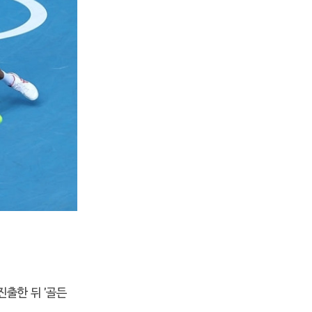
진출한 뒤 '골든