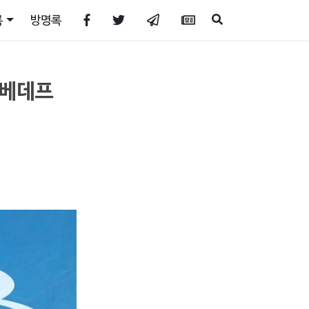
록
방명록
드베데프