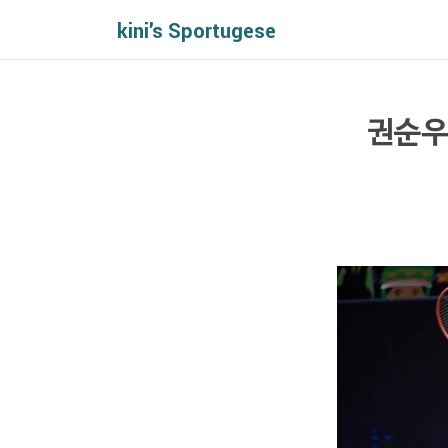
kini's Sportugese
권순우