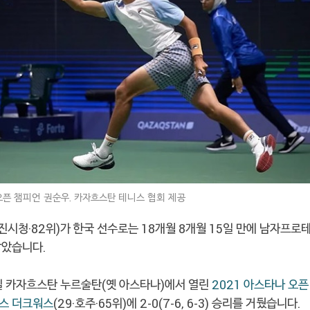
 오픈 챔피언 권순우. 카자흐스탄 테니스 협회 제공
당진시청·82위)가 한국 선수로는 18개월 8개월 15일 만에 남자프로
밟았습니다.
일 카자흐스탄 누르술탄(옛 아스타나)에서 열린
2021 아스타나 오픈
스 더크워스
(29·호주·65위)에 2-0(7-6, 6-3) 승리를 거뒀습니다.