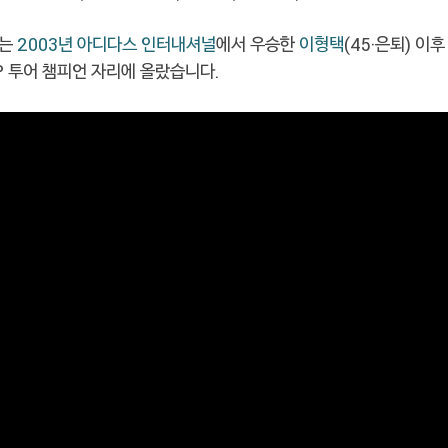
우는
2003년 아디다스 인터내셔널
에서 우승한
이형택
(45·은퇴) 이
P 투어 챔피언 자리에 올랐습니다.