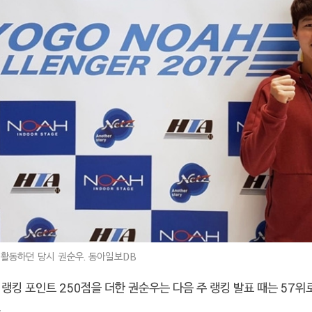
활동하던 당시 권순우. 동아일보DB
랭킹 포인트 250점을 더한 권순우는 다음 주 랭킹 발표 때는 57위
.