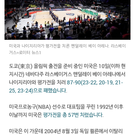
미국과 나이지리아가 평가전을 치른 멘덜레이 베이 아레나. 라스베이
거스=로이터 뉴스1
도쿄(東京) 올림픽 출전을 준비 중인 미국은 10일(이하 현
지시간) 네바다주 라스베이거스 맨덜레이 베이 아레나에서
나이지리아와 평가전을 치러
87-90(23-22, 20-19, 21-
25, 23-24)으로 패했습니다
.
미국프로농구(NBA) 선수로 대표팀을 꾸린 1992년 이후
이날까지 미국은
평가전을 총 57번 치렀습니다
.
미국은 이 가운데 2004년 8월 3일 독일 쾰른에서 이탈리