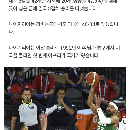
대로 3점슛 42개를 시도해 20개(성공률 47.6%)를 림에
꽂아 넣은 끝에 결국 3점차 승리를 따냈습니다.
나이지리아는 리바운드에서도 미국에 46-34로 앞섰습니
다.
나이지리아는 이날 승리로 1992년 이후 남자 농구에서 미
국을 물리친 첫 번째 아프리카 국가가 됐습니다.