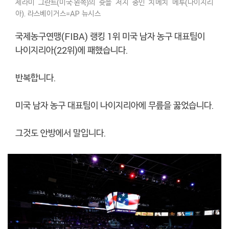
제라미 그란트(미국·왼쪽)의 슛을 저지 중인 치메치 메투(나이지리
아). 라스베이거스=AP 뉴시스
국제농구연맹(FIBA) 랭킹 1위 미국 남자 농구 대표팀이
나이지리아(22위)에 패했습니다.
반복합니다.
미국 남자 농구 대표팀이 나이지리아에 무릎을 꿇었습니다.
그것도 안방에서 말입니다.