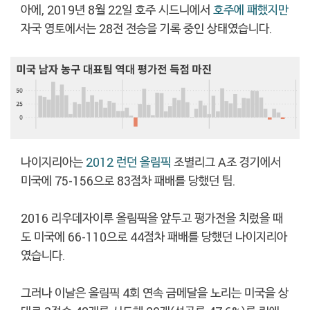
아에, 2019년 8월 22일 호주 시드니에서
호주에 패했지만
자국 영토에서는 28전 전승을 기록 중인 상태였습니다.
나이지리아는
2012 런던 올림픽
조별리그 A조 경기에서
미국에 75-156으로 83점차 패배를 당했던 팀.
2016 리우데자이루 올림픽을 앞두고 평가전을 치렀을 때
도 미국에 66-110으로 44점차 패배를 당했던 나이지리아
였습니다.
그러나 이날은 올림픽 4회 연속 금메달을 노리는 미국을 상