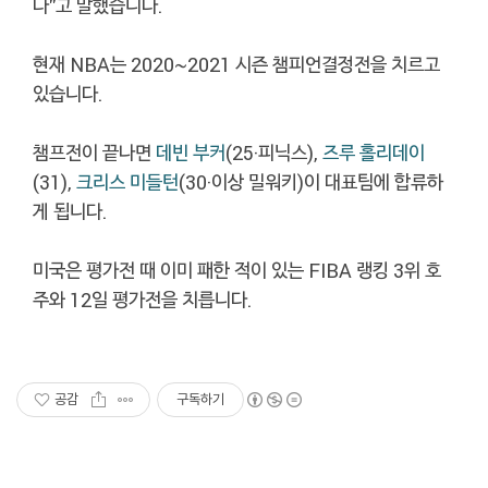
다"고 말했습니다.
현재 NBA는 2020~2021 시즌 챔피언결정전을 치르고
있습니다.
챔프전이 끝나면
데빈 부커
(25·피닉스),
즈루 홀리데이
(31),
크리스 미들턴
(30·이상 밀워키)이 대표팀에 합류하
게 됩니다.
미국은 평가전 때 이미 패한 적이 있는 FIBA 랭킹 3위 호
주와 12일 평가전을 치릅니다.
공감
구독하기