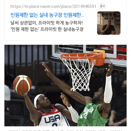
https://m.place.naver.com/place/2014946591
광고
인원제한 없는 실내 농구장 인원제한
없는 실내 농구장
날씨 상관없이, 프라이빗 하게 농구하자!
'인원 제한 없는' 프라이빗 한 실내농구장