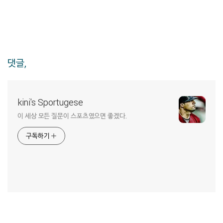
댓글,
kini's Sportugese
이 세상 모든 질문이 스포츠였으면 좋겠다.
구독하기