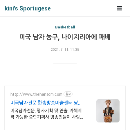
kini's Sportugese
Basketball
미국 남자 농구, 나이지리아에 패배
2021. 7. 11. 11:35
http://www.thehansom.com
광고
미국남자전문 한솜방송미술센터 당일
배송 및 수령가능!
미국남자전문, 행사기획 및 연출, 자체제
작 가능한 종합기획사 방송인들이 사랑하
는 의상대여샵!