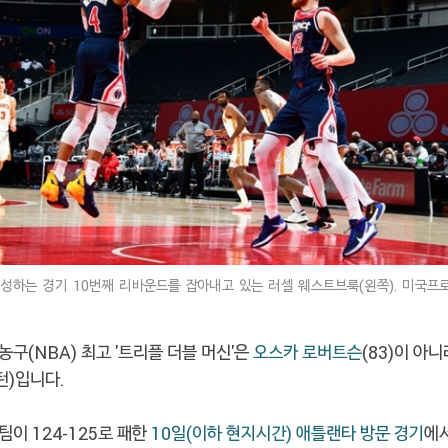
성하는 경기 10번째 리바운드를 잡아내고 있는 러셀 웨스트브룩(왼쪽). 미국프로
구(NBA) 최고 '트리플 더블 머신'은
오스카 로버트슨
(83)이 아
턴)입니다.
이 124-125로 패한
10일(이하 현지시간) 애틀랜타 방문 경기
에서