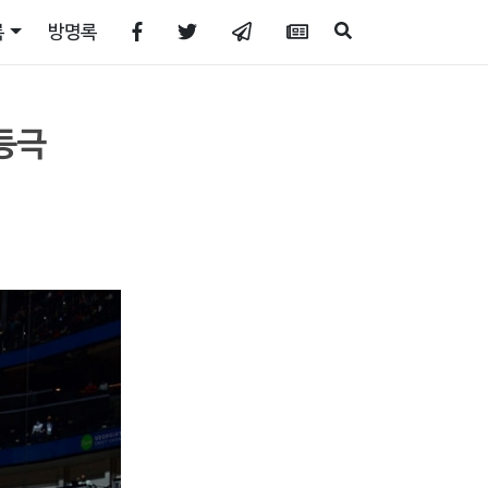
록
방명록
 등극