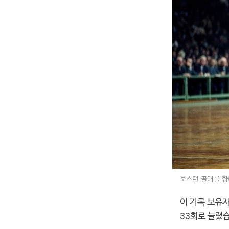
보스턴 골대를 향
이 기록 보유자
33회로 늘렸