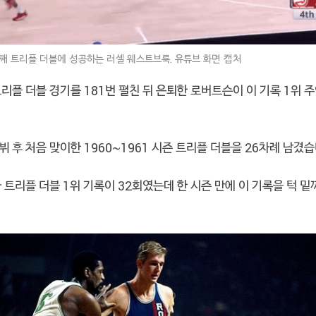
번째 트리플 더블에 성공하는 러셀 웨스트브룩. 유튜브 화면 캡처
리플 더블 경기를 181번 펼친 뒤 은퇴한 로버트슨이 이 기록 1위
 후 처음 맞이한 1960~1961 시즌 트리플 더블을 26차례 남겼습
 트리플 더블 1위 기록이 32회였는데 한 시즌 만에 이 기록을 턱 밑