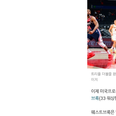
트리플 더블을 완
이지
이제 미국프로농
브룩
(33·워싱
웨스트브룩은 팀