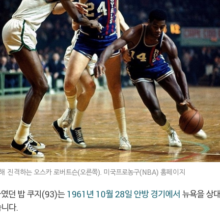
해 진격하는 오스카 로버트슨(오른쪽). 미국프로농구(NBA) 홈페이지
였던 밥 쿠지(93)는
1961년 10월 28일 안방 경기에서
뉴욕을 상대
습니다.