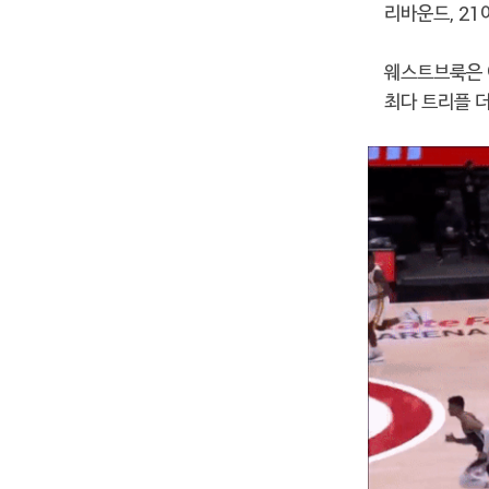
리바운드, 2
웨스트브룩은 
최다 트리플 