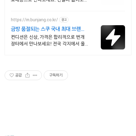
깔끔한 커버, 쿠팡에서 인생 파데를 찾아
보세요.
https://m.bunjang.co.kr/
광고
금방 품절되는 스쿠 국내 최대 브랜드
중고거래
컨디션은 신상, 가격은 합리적으로 번개
장터에서 만나보세요! 전국 각지에서 올
라오는 전국구 최다 상품 매일 10만 개 이
상의 신규 상품 업로드
공감
구독하기