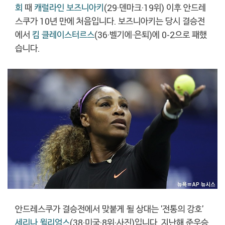
회
때
캐럴라인 보즈니아키
(29·덴마크·19위) 이후 안드레
스쿠가 10년 만에 처음입니다. 보즈니아키는 당시 결승전
에서
킴 클레이스터르스
(36·벨기에·은퇴)에 0-2으로 패했
습니다.
안드레스쿠가 결승전에서 맞붙게 될 상대는 '전통의 강호'
세리나 윌리엄스
(38·미국·8위·사진)입니다. 지난해 준우승