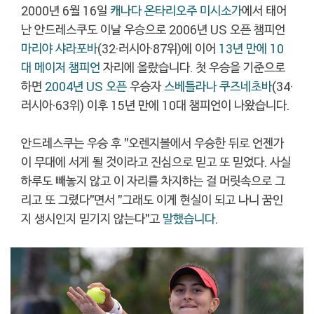
2000년 6월 16일
캐나다 온타리오주 미시소가
에서 태어
난 안드레스쿠도 이날 우승으로 2006년 US 오픈 챔피언
마리야 샤라포바
(32·러시아·87위)에 이어
13년 만에 10
대 메이저 챔피언
자리에 올랐습니다. 첫 우승을 기준으로
하면
2004년 US 오픈
우승자
스베틀라나 쿠즈네초바
(34·
러시아·63위) 이후 15년 만에 10대 챔피언이 나왔습니다.
안드레스쿠는 우승 후 "오렌지볼에서 우승한 뒤로 언젠가
이 무대에 서게 될 것이라고 진심으로 믿고 또 믿었다. 사실
하루도 빼놓지 않고 이 자리를 차지하는 걸 머릿속으로 그
리고 또 그렸다"면서 "그래도 이게 현실이 되고 나니 꿈인
지 생시인지 믿기지 않는다"고
말했습니다
.