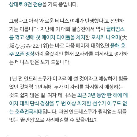
상대로 8전 전승
을 기록 중입니다.
그렇다고 아직 '새로운 테니스 여제가 탄생했다'고 선언하
기는 이릅니다. 지난해 이 대회 결승전에서 역시
윌리엄스
를 꺾고 생애 첫 메이저 타이틀을 차지
한
오사카 나오미
(大
坂なおみ·22·1위)는 바로 다음 메이저 대회였던
올해 호
주 오픈 정상
까지 올랐지만 현재 오사카를 여제라고 평가하
는 테니스 팬은 보기 드뭅니다.
1년 전 안드레스쿠가 이 자리에 설 것이라고 예상하기 힘들
었던 것처럼 1년 뒤에 누가 이 자리를 차지할지 예상하는
것도 쉽지 않은 일. 여자 테니스는
최근 3년 동안 한 해에 메
이저 대회 단식 정상을 두 번 이상 차지한 선수가 아무도 없
는 춘추전국시대
입니다. 과연 안드레스쿠가 윌리엄스 뒤를
잇는 '끝판왕'으로 자리매김할 수 있을까요?