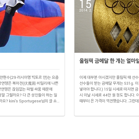
15
2014. 2.
올림픽 금메달 한 개는 얼마
 안현수(29·러시아명 빅토르 안)는 요즘
이제 대부분 아시겠지만 올림픽 때 선수
상연맹은 복마전(伏魔殿·비밀리에 나쁜
선수들이 받는 금메달 무게는 531g. 이 
상연맹은 끊임없는 파벌 싸움 때문에
넣어야 합니다.) 15일 시세로 따지면 금 
정말 그럴까요? 다 큰 성인들이 하는 일
시 이날 시세로 44만 원 정도 합니다.
 kini's Sportugese님의 글 쇼
때부터 은 가격이 역전했습니다. 그런데
을 겁니다. 그런데 어떤 의미에서는 '쇼
아직 소치 대회 기준이 나오지 않아 2
이었는지 모릅니다. 언론 ..
광부에서 포상금으로 6000만 원을 