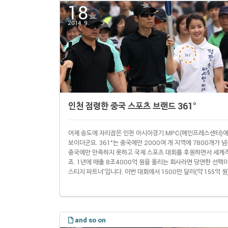
18
2014. 9.
인천 점령한 중국 스포츠 브랜드 361°
어제 송도에 자리잡은 인천 아시아경기 MPC(메인프레스센터)에서 
보이더군요. 361°는 중국에만 2000여 개 지역에 7800개가 
중국에만 만족하지 못하고 국제 스포츠 대회를 후원하면서 세계
죠. 1년에 매출 8조4000억 원을 올리는 회사라면 당연한 선택이
스티지 파트너'입니다. 이번 대회에서 1500만 달러(약 155억 
파트너'인데요, 361°를 제외하면 대한항공 삼성전자 신한은행 
들 뿐입니다. 361°는 2011년 7월 이번 대회 공식 후원사가 된 뒤
and so on