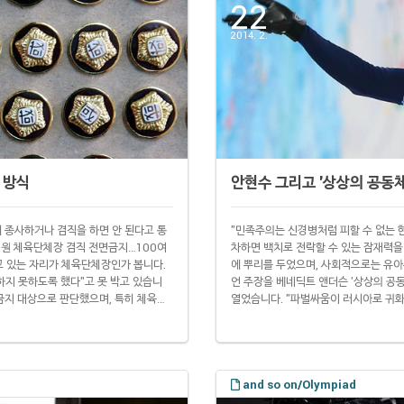
22
2014. 2.
 방식
안현수 그리고 '상상의 공동체
 종사하거나 겸직을 하면 안 된다고 통
"민족주의는 신경병처럼 피할 수 없는 
의원 체육단체장 겸직 전면금지…100여
차하면 백치로 전락할 수 있는 잠재력을
고 있는 자리가 체육단체장인가 봅니다.
에 뿌리를 두었으며, 사회적으로는 유아주
지 못하도록 했다"고 못 박고 있습니
언 주장을 베네딕트 앤더슨 '상상의 공동
 금지 대상으로 판단했으며, 특히 체육단
열었습니다. "파벌싸움이 러시아로 귀화
 의원이 겸직 금지 대상에 포함된 건
다"던 안현수는 22일 2014 소치 겨
이 적거나 국가적 의미가 있는 직에 대해
에 올랐습니다. 그 뒤 공식 기자회견에 
and so on/Olympiad