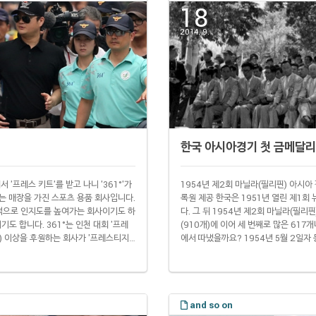
18
2014. 9.
한국 아시아경기 첫 금메달리
'프레스 키트'를 받고 나니 '361°'가
1954년 제2회 마닐라(필리핀) 아시아
넘는 매장을 가진 스포츠 용품 회사입니다.
록원 제공 한국은 1951년 열린 제1회
적으로 인지도를 높여가는 회사이기도 하
다. 그 뒤 1954년 제2회 마닐라(필리
기도 합니다. 361°는 인천 대회 '프레
(910개)에 이어 세 번째로 많은 61
원) 이상을 후원하는 회사가 '프레스티지
에서 따냈을까요? 1954년 5월 2일자
현대기아자동차 SK텔레콤 등 국내 기업
목으로 최윤칠(86·사진) 옹의 금메달 
 적극적인 마..
서 3분56초2로 1위를 차지했습니다. 
and so on