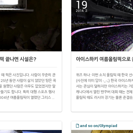
19
2014. 2.
림픽 끝나면 시설은?
아이스하키 여름올림픽으로 
 때 찍은 사진입니다. 사람이 꾸준히 관
퀴즈 하나: 이번 소치 올림픽 때 한국
25년 동안 사람이 살지 않았던 땅은 꼭
(사진에 이미 답이 -_-;;) 한국 아이
을 원했던 사람은 아무도 없었겠지만 말
서는 관심이 덜하지만 아이스하키는 겨
만들기도 합니다. 특히 대형 스포츠 행사
캐나다에서 열린 밴쿠버 대회 때는 전체
004년 여름올림픽이 열렸던 그리스 아
올림픽 때도 러시아 경기는 물론 준결승
지 않았지만 관리를 제대로 하지 않아 시
올림픽 때는 북미프로아이스하키리그(N
츠 시설까지 지어야 하는 대형 스포츠
니다. 올림픽이 열리는 해에는 NHL도
계..
and so on/Olympiad