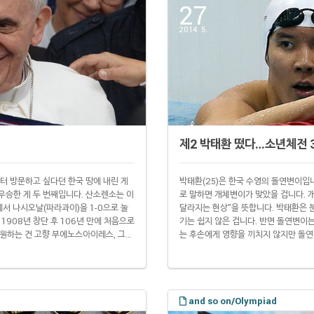
27
2014. 5.
제2 박태환 떴다…소년체전 
부터 방문하고 싶다던 한국 땅에 내린 게
박태환(25)은 한국 수영의 돌연변이입
우승한 게 두 번째입니다. 산소렌소는 이
로 말하면 개체변이가 맞았을 겁니다. 
서 나시오날(파라과이)을 1-0으로 눌
달라지는 현상"을 뜻합니다. 박태환은 분
1908년 창단 후 106년 만에 처음으로
기는 쉽지 않은 겁니다. 반면 돌연변이
원하는 건 고향 부에노스아이레스, 그
는 후손에게 영향을 끼치지 않지만 돌연
 축구 이야기를 나누다 흥분해 교실 바깥
입니다. 그를 따라 '제2 박태환'이 태
레 고향 팀을 응원하게 된 ..
진)도 그런 케이스입니다. 아니, 박태
영..
and so on/Olympiad