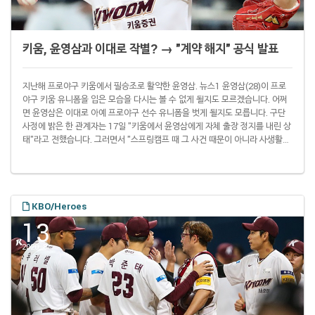
키움, 윤영삼과 이대로 작별? → "계약 해지" 공식 발표
지난해 프로야구 키움에서 필승조로 활약한 윤영삼. 뉴스1 윤영삼(28)이 프로
야구 키움 유니폼을 입은 모습을 다시는 볼 수 없게 될지도 모르겠습니다. 어쩌
면 윤영삼은 이대로 아예 프로야구 선수 유니폼을 벗게 될지도 모릅니다. 구단
사정에 밝은 한 관계자는 17일 "키움에서 윤영삼에게 자체 출장 정지를 내린 상
태"라고 전했습니다. 그러면서 "스프링캠프 때 그 사건 때문이 아니라 사생활에
문제가 생겼다"고 설명했습니다. 이 관계자에 따르면 구단은 이 문제에 대해 한
국야구위원회(KBO)에 구두 보고를 마친 상황. 키움은 KBO에 조사 경위서를
제출하고 공식적으로 상벌위원회를 열어 달라고 요청한다는 방침입니다. 이 관
계자는 "아직 정확한 결론이 나지 않은 사안이라 결과를 예단하기는 이르다. 그
러나 혐의가 사실이..
KBO/Heroes
13
2020. 8.