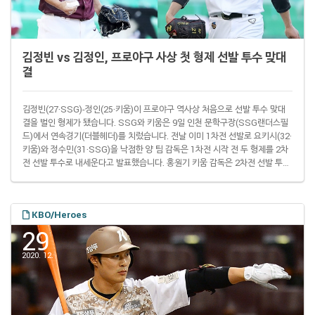
김정빈 vs 김정인, 프로야구 사상 첫 형제 선발 투수 맞대
결
김정빈(27·SSG)-정인(25·키움)이 프로야구 역사상 처음으로 선발 투수 맞대
결을 벌인 형제가 됐습니다. SSG와 키움은 9일 인천 문학구장(SSG랜더스필
드)에서 연속경기(더블헤더)를 치렀습니다. 전날 이미 1차전 선발로 요키시(32·
키움)와 정수민(31·SSG)을 낙점한 양 팀 감독은 1차전 시작 전 두 형제를 2차
전 선발 투수로 내세운다고 발표했습니다. 홍원기 키움 감독은 2차전 선발 투수
발표 후 "사실 형제 맞대결이라는 건 의식하지 못했다"면서 "갑자기 더블헤더가
잡히는 바람에 로테이션을 조정하다 보니 생긴 일"이라고 말했습니다. 두 형제
는 이 맞대결을 의식한 게 당연한 일. 형 김정빈은 경기를 앞두고 "설렘반 긴장
KBO/Heroes
반"면서 "정인이는 동생이지만 야구에서는 지고 싶지 않다. 최소한 무승부는 하
고..
29
2020. 12.