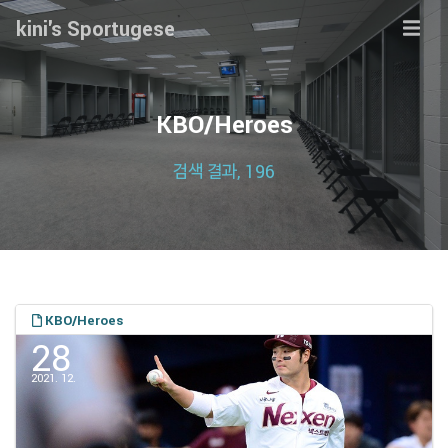
kini's Sportugese
KBO/Heroes
검색 결과, 196
KBO/Heroes
28
2021. 12.