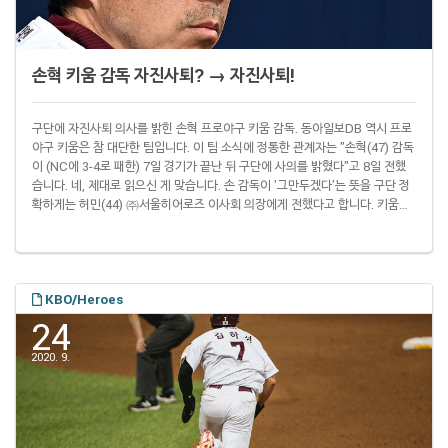
손혁 키움 감독 자진사퇴? → 자진사퇴!
구단에 자진사퇴 의사를 밝힌 손혁 프로야구 키움 감독. 동아일보DB 역시 프로
야구 키움은 참 대단한 팀입니다. 이 팀 소식에 정통한 관계자는 "손혁(47) 감독
이 (NC에 3-4로 패한) 7일 경기가 끝난 뒤 구단에 사의를 밝혔다"고 8일 전했
습니다. 네, 제대로 읽으신 게 맞습니다. 손 감독이 '그만두겠다'는 뜻을 구단 정
확하게는 허민(44) ㈜서울히어로즈 이사회 의장에게 전했다고 합니다. 키움은
이번 시즌 12경기를 남겨둔 상황에서 73승 1무 58패(승률 .557)로 3위에 자리
하고 있습니다. 만약 손 감독이 정말 그만두게 되면 두 번째로 높은 승률을 기록
한 상태로 시즌 중에 물러난 감독으로 프로야구 역사에 이름을 남기게 됩니다.
김성근 감독 경질 후 팬 반응을 전한 2011년 8월 19일자 동아일..
KBO/Heroes
24
2020. 9.