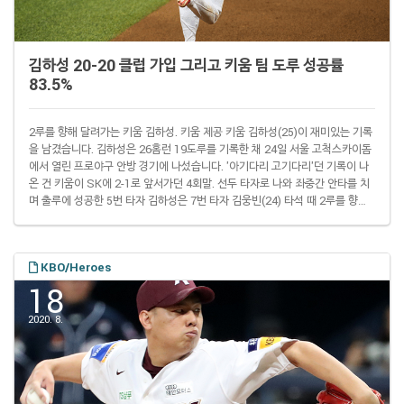
김하성 20-20 클럽 가입 그리고 키움 팀 도루 성공률
83.5%
2루를 향해 달려가는 키움 김하성. 키움 제공 키움 김하성(25)이 재미있는 기록
을 남겼습니다. 김하성은 26홈런 19도루를 기록한 채 24일 서울 고척스카이돔
에서 열린 프로야구 안방 경기에 나섰습니다. '아기다리 고기다리'던 기록이 나
온 건 키움이 SK에 2-1로 앞서가던 4회말. 선두 타자로 나와 좌중간 안타를 치
며 출루에 성공한 5번 타자 김하성은 7번 타자 김웅빈(24) 타석 때 2루를 향해
뛰었습니다. 아슬아슬하기는 했지만 이번에도 결과는 세이프였습니다. 김하성
이 개인 통산 두 번째 20홈런-20도루 클럽에 가입하는 장면. SPOTV2 중계 화
면 캡처 이 도루 성공이 특별한 건 그저 김하성이 2016년에 이어 개인 통산 두
KBO/Heroes
번째로 20홈런-20도루 클럽에 가입했기 때문만은 아닙니다. 김하성은 이..
18
2020. 8.