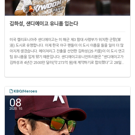
김하성, 샌디에이고 유니폼 입는다
미국 캘리포니아주 샌디에이고는 미 해군 제3 함대 사령부가 위치한 군항(軍
港) 도시로 유명합니다. 이제 한국 야구 팬들이 이 도시 이름을 들을 일이 더 많
아지게 생겼습니다. 메이저리그 진출을 선언한 김하성(25·키움)이 이 도시 연고
팀 유니폼을 입게 됐기 때문입니다. 샌디에이고유니언트리뷴은 "샌디에이고가
김하성과 4년간 2500만 달러(약 273억 원)에 계약하기로 합의했다"고 28일
(이하 현지시간) 보도했습니다. 단, 아직 구단 공식 발표가 나온 건 아니라 저 돈
이 보장 금액인지 아니면 최대 금액인지 등은 현재 알 수 없습니다. 그래도 신종
코로나 바이러스 감염증(코로나19) 한파가 불어닥친 현재 메이저리그 이적 시
장 분위기를 감안하면 일단 훈훈한 계약 조건이라고 할 수 있습니다. 한국 프로
야구에서 메..
KBO/Heroes
08
2020. 10.