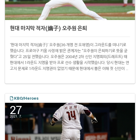
현대 마지막 적자(嫡子) 오주원 은퇴
'현대 마지막 적자(嫡子)' 오주원(36·개명 전 오재영)이 그라운드를 떠나기로
했습니다. 프로야구 키움 사정에 밝은 관계자는 "오주원이 은퇴하기로 뜻을 굳
혔다"고 25일 전했습니다. 오주원은 2004년 2차 신인 지명회의(드래프트) 때
현대에서 1라운드 지명을 받아 프로 선수 생활을 시작했습니다. 당시 현대는 연
고지 문제로 1라운드 지명권이 없었기 때문에 현대에서 뽑은 이해 첫 신인이 오
재영이었습니다. 오재영은 2004년 10승 9패 평균자책점 3.99를 기록하면서
신인상을 받았습니다. 오재영이 당시 신인상 경쟁을 벌이던 권오준(41)을 제친
가장 큰 이유로 손꼽히는 건 한국시리즈 성적. (당시에는 한국시리즈까지 모든
일정을 마무리한 뒤 기자단 투표를 진행했습니다.) 현대와 삼성이 1승 2무 1패
로 맞..
KBO/Heroes
27
2021. 7.