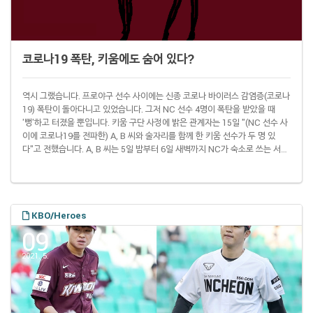
코로나19 폭탄, 키움에도 숨어 있다?
역시 그랬습니다. 프로야구 선수 사이에는 신종 코로나 바이러스 감염증(코로나
19) 폭탄이 돌아다니고 있었습니다. 그저 NC 선수 4명이 폭탄을 받았을 때
'뻥'하고 터졌을 뿐입니다. 키움 구단 사정에 밝은 관계자는 15일 "(NC 선수 사
이에 코로나19를 전파한) A, B 씨와 술자리를 함께 한 키움 선수가 두 명 있
다"고 전했습니다. A, B 씨는 5일 밤부터 6일 새벽까지 NC가 숙소로 쓰는 서울
강남구 소재 A 호텔에서 권희동(31) 박민우(28) 박석민(36) 이명기(34) 등과
함께 술을 마셨던 인물입니다. 그러다 7일 코로나19 확진 판정을 받았고 결국
NC 선수들에게 바이러스를 옮겼습니다. 키움 선수 두 명이 A, B 씨와 함께 술을
마신 것도 A 호텔이었습니다. 이 관계자는 "4일 수원 K..
KBO/Heroes
09
2021. 5.