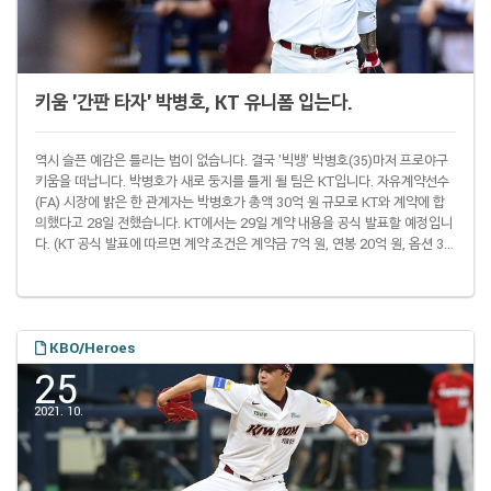
키움 '간판 타자' 박병호, KT 유니폼 입는다.
역시 슬픈 예감은 틀리는 법이 없습니다. 결국 '빅뱅' 박병호(35)마저 프로야구
키움을 떠납니다. 박병호가 새로 둥지를 틀게 될 팀은 KT입니다. 자유계약선수
(FA) 시장에 밝은 한 관계자는 박병호가 총액 30억 원 규모로 KT와 계약에 합
의했다고 28일 전했습니다. KT에서는 29일 계약 내용을 공식 발표할 예정입니
다. (KT 공식 발표에 따르면 계약 조건은 계약금 7억 원, 연봉 20억 원, 옵션 30
억 원이었습니다.) 1986년 7월 10일생인 박병호는 만 35세 이상은 무조건 C등
급으로 분류하는 FA 규정에 따라 C등급에 해당합니다. C등급 선수를 영입한
구단은 보상 선수 없이 이전 시즌 연봉 1.5배를 원 소속 팀에 지급해야 합니다.
박병호는 이번 시즌 키움에서 15억 원을 받았고 보상금은 2..
KBO/Heroes
25
2021. 10.