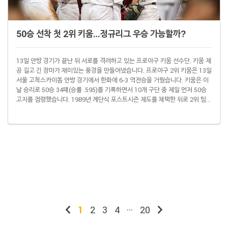
50승 선착 첫 2위 키움…정규리그 우승 가능할까?
13일 안방 경기가 끝난 뒤 서로를 격려하고 있는 프로야구 키움 선수단. 키움 제
공 길고 긴 장마가 재미있는 풍경을 만들어냈습니다. 프로야구 2위 키움은 13일
서울 고척스카이돔 안방 경기에서 한화에 6-3 역전승을 거뒀습니다. 키움은 이
날 승리로 50승 34패(승률 .595)를 기록하면서 10개 구단 중 제일 먼저 50승
고지를 점령했습니다. 1989년 계단식 포스트시즌 제도를 채택한 뒤로 2위 팀이
50승 고지를 제일 먼저 점령한 건 올해 키움이 처음입니다. 현재 선두 NC는 키
움보다 7경기 적은 77경기를 소화한 상태로 48승 2무 27패(승률 .640)를 기록
중입니다. 방수포로 내야를 뒤덮은 창원NC파크. 동아일보DB 기상청에 따르면
6월 24일 이후 이날까지 51일째 장마가 이어지고 있습니다...
1
2
3
4
···
20