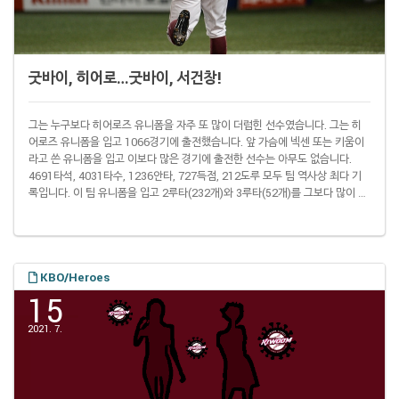
굿바이, 히어로…굿바이, 서건창!
그는 누구보다 히어로즈 유니폼을 자주 또 많이 더럽힌 선수였습니다. 그는 히
어로즈 유니폼을 입고 1066경기에 출전했습니다. 앞 가슴에 넥센 또는 키움이
라고 쓴 유니폼을 입고 이보다 많은 경기에 출전한 선수는 아무도 없습니다.
4691타석, 4031타수, 1236안타, 727득점, 212도루 모두 팀 역사상 최다 기
록입니다. 이 팀 유니폼을 입고 2루타(232개)와 3루타(52개)를 그보다 많이 때
린 선수도 없습니다. 그리고 프로야구 역사상 한 시즌에 안타를 200개 넘게 때
린 선수는 그밖에 없습니다. 그는 2012년 프로야구 신인상 수상자이며 2014년
정규리그 최우수선수(MVP)이기도 합니다. 그랬던 '서 교수'가 이 버건디색 유
니폼 대신 핀스트라이프 유니폼을 입게 됐습니다. 프로야구 키움과 LG는 ..
KBO/Heroes
15
2021. 7.