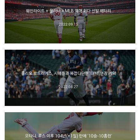
웨인라이트 + 몰리나 = MLB 역대 최다 선발 배터리
2022.09.15
훌리오 로드리게스, 시애틀과 복잡다단한 '대박' 연장 계약
2022.08.27
오타니, 루스 이후 104년(+1일) 만에 '10승-10홈런'