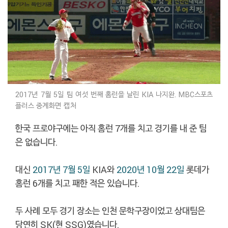
2017년 7월 5일 팀 여섯 번째 홈런을 날린 KIA 나지완. MBC스포츠
플러스 중계화면 캡처
한국 프로야구에는 아직 홈런 7개를 치고 경기를 내 준 팀
은 없습니다.
대신
2017년 7월 5일
KIA와
2020년 10월 22일
롯데가
홈런 6개를 치고 패한 적은 있습니다.
두 사례 모두 경기 장소는 인천 문학구장이었고 상대팀은
당연히 SK(현 SSG)였습니다.