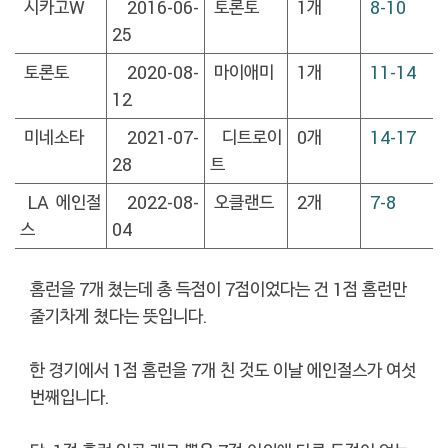
시카고W
2016-06-
토론토
1개
8-10
25
토론토
2020-08-
마이애미
1개
11-14
12
미네소타
2021-07-
디트로이
0개
14-17
28
트
LA 에인절
2022-08-
오클랜드
2개
7-8
스
04
홈런을 7개 쳤는데 총 득점이 7점이었다는 건 1점 홈런만
줄기차게 쳤다는 뜻입니다.
한 경기에서 1점 홈런을 7개 친 것도 이날 에인절스가 여섯
번째입니다.