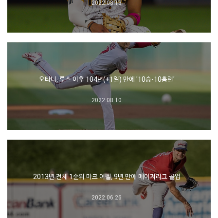
2022.08.13
오타니, 루스 이후 104년(+1일) 만에 '10승-10홈런'
2022.08.10
2013년 전체 1순위 마크 어펠, 9년 만에 메이저리그 콜업
2022.06.26