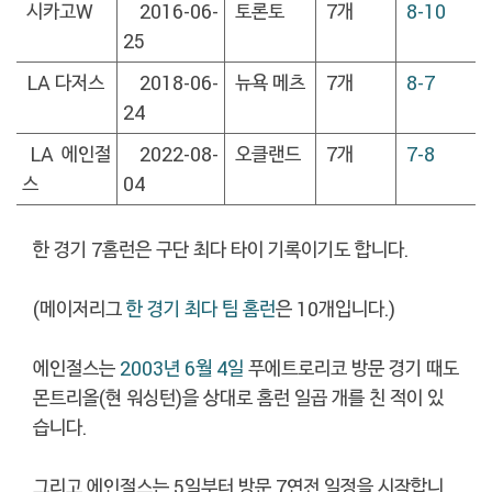
시카고W
2016-06-
토론토
7개
8-10
25
LA 다저스
2018-06-
뉴욕 메츠
7개
8-7
24
LA 에인절
2022-08-
오클랜드
7개
7-8
스
04
한 경기 7홈런은 구단 최다 타이 기록이기도 합니다.
(메이저리그
한 경기 최다 팀 홈런
은 10개입니다.)
에인절스는
2003년 6월 4일
푸에트로리코 방문 경기 때도
몬트리올(현 워싱턴)을 상대로 홈런 일곱 개를 친 적이 있
습니다.
그리고 에인절스는 5일부터 방문 7연전 일정을 시작합니