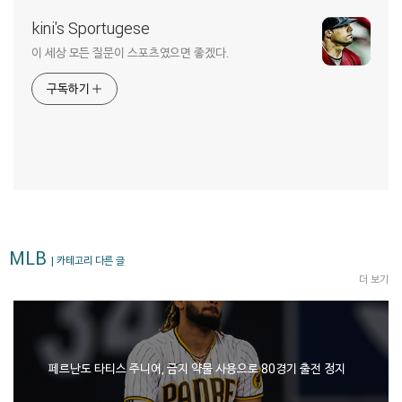
kini's Sportugese
이 세상 모든 질문이 스포츠였으면 좋겠다.
구독하기
MLB
| 카테고리 다른 글
더 보기
페르난도 타티스 주니어, 금지 약물 사용으로 80경기 출전 정지