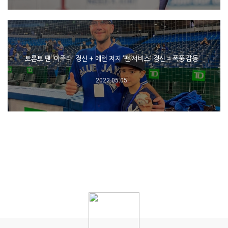
토론토 팬 '아주라' 정신 + 에런 저지 '팬 서비스' 정신 = 폭풍 감동
2022.05.05