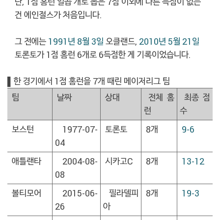
단, 1점 홈런 일곱 개로 뽑은 7점 이외에 다른 득점이 없는
건 에인절스가 처음입니다.
그 전에는
1991년 8월 3일
오클랜드,
2010년 5월 21일
토론토가 1점 홈런 6개로 6득점한 게 기록이었습니다.
▌한 경기에서 1점 홈런을 7개 때린 메이저리그 팀
팀
날짜
상대
전체 홈
최종 점
런
수
보스턴
1977-07-
토론토
8개
9-6
04
애틀랜타
2004-08-
시카고C
8개
13-12
08
볼티모어
2015-06-
필라델피
8개
19-3
26
아