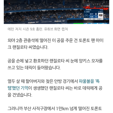
에런 저지 시즌 9호 홈런. 유튜브 화면 캡처
외야 2층 관중석에 떨어진 이 공을 주운 건 토론토 팬 마이
크 랜질로타 씨였습니다.
공을 손에 넣고 환호하던 랜질로타 씨 눈에 양키스 모자를
쓰고 있는 데릭이 들어왔습니다.
열두 살 때 할아버지와 찾은 안방 경기에서
파울볼을 '특
템'했던 기억
이 생생했던 랜질로타 씨는 바로 데릭에게 공
을 건넸습니다.
그러니까 부산 사직구장에서 1만km 넘게 떨어진 토론토