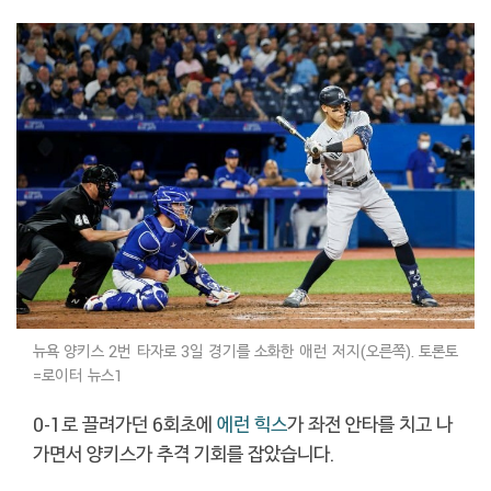
뉴욕 양키스 2번 타자로 3일 경기를 소화한 애런 저지(오른쪽). 토론토
=로이터 뉴스1
0-1로 끌려가던 6회초에
에런 힉스
가 좌전 안타를 치고 나
가면서 양키스가 추격 기회를 잡았습니다.