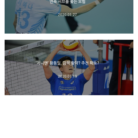
연속 서브를 쫓는 모험
2020.01.27
'저니맨' 황동일, 깜짝 활약? 주전 확보?
2020.01.19