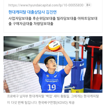
https://www.hyundaicapital.com/lp/10-00055830
광고
현대캐피탈 대출상담사 김진연
사업자담보대출 후순위담보대출 빌라담보대출 아파트담보대
출 구매자금대출 차량담보대출
프로배구 남자부 현대캐피탈 '백업' 세터 황동일. 그에게는 현대캐피탈
이 다섯 번째 팀입니다. 한국배구연맹(KOVO) 제공