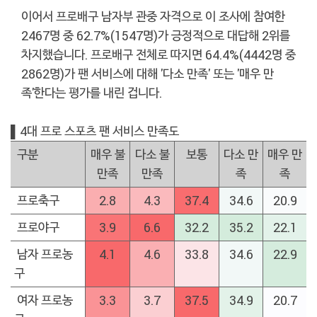
이어서 프로배구 남자부 관중 자격으로 이 조사에 참여한
2467명 중 62.7%(1547명)가 긍정적으로 대답해 2위를
차지했습니다. 프로배구 전체로 따지면 64.4%(4442명 중
2862명)가 팬 서비스에 대해 '다소 만족' 또는 '매우 만
족'한다는 평가를 내린 겁니다.
▌4대 프로 스포츠 팬 서비스 만족도
구분
매우 불
다소 불
보통
다소 만
매우 만
만족
만족
족
족
프로축구
2.8
4.3
37.4
34.6
20.9
프로야구
3.9
6.6
32.2
35.2
22.1
남자 프로농
4.1
4.6
33.8
34.6
22.9
구
여자 프로농
3.3
3.7
37.5
34.9
20.7