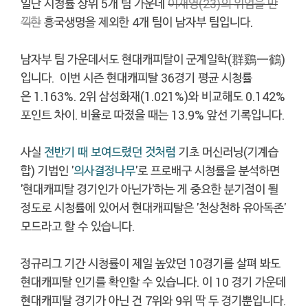
일단 시청률 상위 5개 팀 가운데
이재영(23)의 위엄을 만
끽한
흥국생명을 제외한 4개 팀이 남자부 팀입니다.
남자부 팀 가운데서도 현대캐피탈이 군계일학(群鷄一鶴)
입니다. 이번 시즌 현대캐피탈 36경기 평균 시청률
은 1.163%. 2위 삼성화재(1.021%)와 비교해도 0.142%
포인트 차이. 비율로 따졌을 때는 13.9% 앞선 기록입니다.
사실
전반기 때 보여드
렸던 것처럼
기초 머신러닝(기계습
합) 기법인 '
의사결정나무
'로 프로배구 시청률을 분석하면
'현대캐피탈 경기인가 아닌가'하는 게 중요한 분기점이 될
정도로 시청률에 있어서 현대캐피탈은 '천상천하 유아독존'
모드라고 할 수 있습니다.
정규리그 기간 시청률이 제일 높았던 10경기를 살펴 봐도
현대캐피탈 인기를 확인할 수 있습니다. 이 10 경기 가운데
현대캐피탈 경기가 아닌 건 7위와 9위 딱 두 경기뿐입니다.