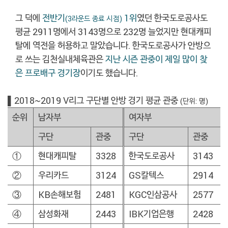
그 덕에
전반기
1위
였던 한국도로공사도
(3라운드 종료 시점)
평균 2911명에서 3143명으로 232명 늘었지만 현대캐피
탈에 역전을 허용하고 말았습니다. 한국도로공사가 안방으
로 쓰는 김천실내체육관은
지난 시즌 관중이 제일 많이 찾
은 프로배구 경기장
이기도 했습니다.
▌2018~2019 V리그 구단별 안방 경기 평균 관중
(단위: 명)
순위
남자부
여자부
구단
관중
구단
관중
①
현대캐피탈
3328
한국도로공사
3143
②
우리카드
3124
GS칼텍스
2914
③
KB손해보험
2481
KGC인삼공사
2577
④
삼성화재
2443
IBK기업은행
2428