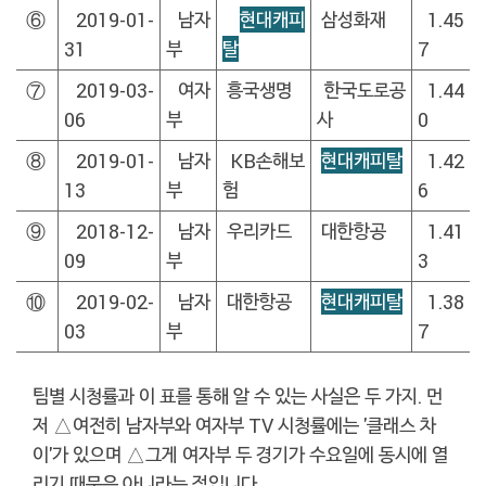
⑥
2019-01-
남자
현대캐피
삼성화재
1.45
31
부
탈
7
⑦
2019-03-
여자
흥국생명
한국도로공
1.44
06
부
사
0
⑧
2019-01-
남자
KB손해보
현대캐피탈
1.42
13
부
험
6
⑨
2018-12-
남자
우리카드
대한항공
1.41
09
부
3
⑩
2019-02-
남자
대한항공
현대캐피탈
1.38
03
부
7
팀별 시청률과 이 표를 통해 알 수 있는 사실은 두 가지. 먼
저 △여전히 남자부와 여자부 TV 시청률에는 '클래스 차
이'가 있으며 △그게 여자부 두 경기가 수요일에 동시에 열
리기 때문은 아니라는 점입니다.