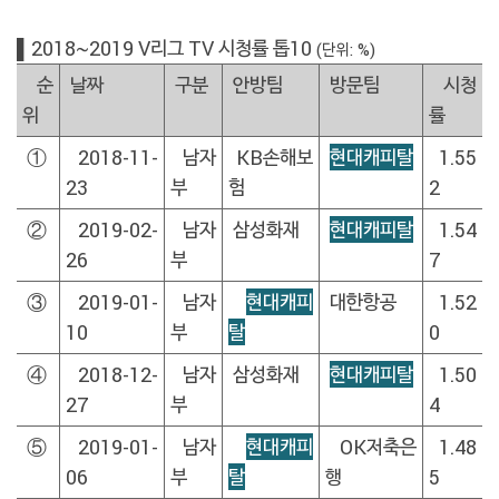
▌2018~2019 V리그 TV 시청률 톱10
(단위: %)
순
날짜
구분
안방팀
방문팀
시청
위
률
①
2018-11-
남자
KB손해보
현대캐피탈
1.55
23
부
험
2
②
2019-02-
남자
삼성화재
현대캐피탈
1.54
26
부
7
③
2019-01-
남자
현대캐피
대한항공
1.52
10
부
탈
0
④
2018-12-
남자
삼성화재
현대캐피탈
1.50
27
부
4
⑤
2019-01-
남자
현대캐피
OK저축은
1.48
06
부
탈
행
5