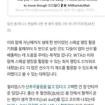
to move though 🤷🏽‍♀️😂😏🤰🏽 #Allhamdulillah
Sania Mirza
(@mirzasaniar)님의 공유 게시물님,
2018 8월 8 9:34오전 PDT
임신 중 테니스 연습에 나선 전 복식 랭킹 1위
사니아 미르자
(34·인
도)
이와 함께 지난해까지 생애 한 번이었던 스페셜 랭킹 활용
기회를 올해부터 두 번으로 늘린 것도 '다둥이 엄마 선수'를
배출하는 데 도움을 주려는 목적일 겁니다. WTA는 이와
함께 스페셜 랭킹을 활용할 수 있는 최저 랭킹도 375위로
내렸습니다. 더 많은 선수가 이 제도를 활용할 수 있도록 배
려했다고 볼 수 있는 대목입니다.
윌리엄스가
산후우울증을 앓고 있다고 고백
한 건 참 안타까
운 일입니다. 출산 후 혈전증(血栓症·몸 안에서 혈액이 굳
는 병)이 생겨 캣수트(cat suit)를 입고 코트에 나섰는데