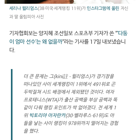
세리나 윌리엄스
(38·미국·세계랭킹 11위)가
인스타그램에 올린
자신
과 딸 올림피아 사진
기자협회보는 양지혜 조선일보 스포츠부 기자가 쓴 "
'다둥
이 엄마 선수'는 왜 없을까
"라는 기사를 17일 내보냈습니
다.
더 큰 문제는 그(kini註 - 윌리엄스)가 경기장을
떠나있던 사이 세계랭킹이 1위에서 491위로 곤
두박질쳐 시드 배정에서 제외됐던 것이다. 여자
프로테니스(WTA)가 출산 공백을 부상 공백과 똑
같이 다뤄 랭킹 포인트가 싹 없어졌다. 전 세계 1
위
빅토리야 아자란카
(30·벨라루스·61위)도 아
들을 낳는 사이 랭킹이 978위까지 떨어지는 경험
을 했다.