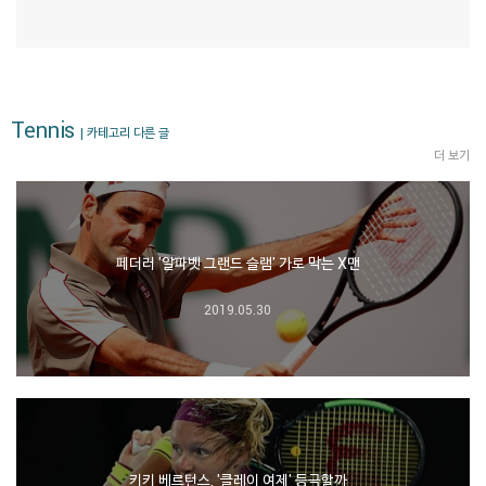
Tennis
| 카테고리 다른 글
더 보기
페더러 '알파벳 그랜드 슬램' 가로 막는 X맨
2019.05.30
키키 베르턴스, '클레이 여제' 등극할까