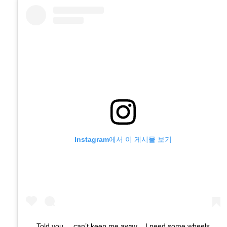
Instagram에서 이 게시물 보기
Told you ... can’t keep me away .. I need some wheels