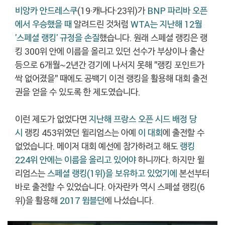
비앙카 안드레스쿠
(19·캐나다·23위)가
BNP 파리바 오픈
에서 우승했을 때
알려드린 것처럼
WTA는 지난해 12월
'스페셜 랭킹' 규정을 손질
했습니다. 원래 스페셜 랭킹은 랭
킹 300위 안에 이름을 올리고 있던 선수가 부상이나 출산
등으로 6개월~2년간 경기에 나서지 못해 "랭킹 포인트가
싹 없어졌을" 때에도 공백기 이전 랭킹을 활용해 대회 출전
권을 얻을 수 있도록 한 제도였습니다.
이런 제도가 없었다면
지난해 프랑스 오픈 시드 배정 당
시
랭킹 453위였던 윌리엄스는 아예
이 대회
에 출전할 수
없었습니다. 메이저 대회 예선에 참가하려고 해도
랭킹
224위 안에는 이름을 올리고 있어야
하니까다. 하지만 윌
리엄스는
스페셜 랭킹(1위)을 보유하고 있었기에
본선부터
바로 출전할 수 있었습니다. 아자란카 역시 스페셜 랭킹(6
위)을 활용해
2017 윔블던
에 나섰습니다.