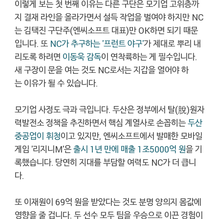
이렇게 보는 첫 번째 이유는 다른 구단은 모기업 고위층까
지 결재 라인을 올라가면서 설득 작업을 벌여야 하지만 NC
는 김택진 구단주(엔씨소프트 대표)만 OK하면 되기 때문
입니다. 또
NC가 추구하는 '프런트 야구'
가 제대로 뿌리 내
리도록 하려면
이동욱 감독
이 연착륙하는 게 필수입니다.
새 구장이 문을 여는 것도 NC로서는 지갑을 열어야 하
는 이유가 될 수 있습니다.
모기업 사정도 극과 극입니다. 두산은 정부에서 탈(脫)원자
력발전소 정책을 추진하면서 핵심 계열사로 손꼽히는
두산
중공업이 휘청
이고 있지만, 엔씨소프트에서 발매한 모바일
게임 '리지니M'은
출시 1년 만에 매출 1조5000억 원
을 기
록했습니다. 당연히 지대를 부담할 여력도 NC가 더 큽니
다.
또 이재원이 69억 원을 받았다는 것도 분명 양의지 몸값에
영향을 줄 겁니다. 두 선수 모두 팀을 우승으로 이끈 경험이