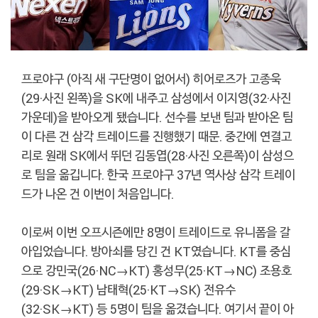
프로야구 (아직 새 구단명이 없어서) 히어로즈가 고종욱
(29·사진 왼쪽)을 SK에 내주고 삼성에서 이지영(32·사진
가운데)을 받아오게 됐습니다. 선수를 보낸 팀과 받아온 팀
이 다른 건 삼각 트레이드를 진행했기 때문. 중간에 연결고
리로 원래 SK에서 뛰던 김동엽(28·사진 오른쪽)이 삼성으
로 팀을 옮깁니다. 한국 프로야구 37년 역사상 삼각 트레이
드가 나온 건 이번이 처음입니다.
이로써 이번 오프시즌에만 8명이 트레이드로 유니폼을 갈
아입었습니다. 방아쇠를 당긴 건 KT였습니다. KT를 중심
으로 강민국(26·NC→KT) 홍성무(25·KT→NC) 조용호
(29·SK→KT) 남태혁(25·KT→SK) 전유수
(32·SK→KT) 등 5명이 팀을 옮겼습니다. 여기서 끝이 아