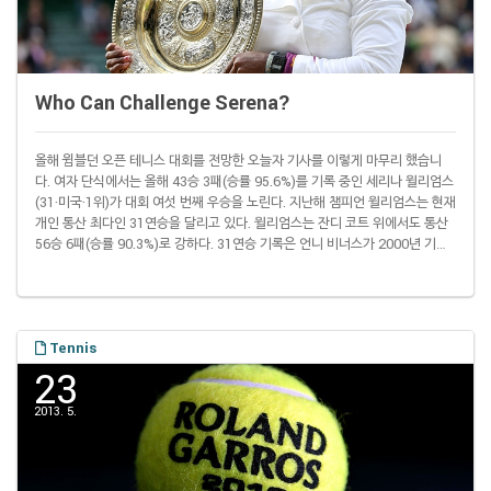
Who Can Challenge Serena?
올해 윔블던 오픈 테니스 대회를 전망한 오늘자 기사를 이렇게 마무리 했습니
다. 여자 단식에서는 올해 43승 3패(승률 95.6%)를 기록 중인 세리나 윌리엄스
(31·미국·1위)가 대회 여섯 번째 우승을 노린다. 지난해 챔피언 윌리엄스는 현재
개인 통산 최다인 31연승을 달리고 있다. 윌리엄스는 잔디 코트 위에서도 통산
56승 6패(승률 90.3%)로 강하다. 31연승 기록은 언니 비너스가 2000년 기록
한 35연승에 이어 여자프로테니스(WTA) 역사상 두 번째 기록입니다. 지난해
윔블던 이후 세리나는 74승 3패(승률 96.1%)를 기록하고 있습니다. 그때부터
열린 메이저 대회 4개 중 3개 대회 챔피언이 세리나였죠. 이렇게 보면 이 대회
우승도 떼어 놓은 당상처럼 보입니다. 그래도 도전자가 없는 건 아..
Tennis
23
2013. 5.