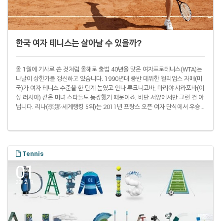
한국 여자 테니스는 살아날 수 있을까?
올 1월에 기사로 쓴 것처럼 올해로 출범 40년을 맞은 여자프로테니스(WTA)는
나날이 상한가를 갱신하고 있습니다. 1990년대 중반 데뷔한 윌리엄스 자매(미
국)가 여자 테니스 수준을 한 단계 높였고 안나 루크니코바, 마리야 샤라포바(이
상 러시아) 같은 미녀 스타들도 등장했기 때문이죠. 비단 서양에서만 그런 건 아
닙니다. 리나(李娜·세계랭킹 5위)는 2011년 프랑스 오픈 여자 단식에서 우승
하며 중국 여자 테니스의 자존심을 세웠습니다. 펑슈웨이(彭帥·34위), 정지에
(鄭潔·44위) 같은 중국 선수들도 세계랭킹 50위 안에 들었습니다. 일본도 모리
타 아유미(森田あゆみ·50위), 다테 기미코(伊達公子·78위), 도이 미사키(土
居美笑·86위) 같은 선수들이 세계랭킹 100위 이내를 유지하고 있습니다. 대만
도 ..
Tennis
01
2012. 9.