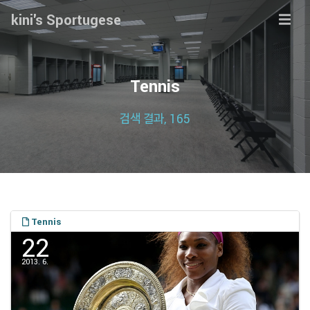
kini's Sportugese
Tennis
검색 결과, 165
Tennis
22
2013. 6.