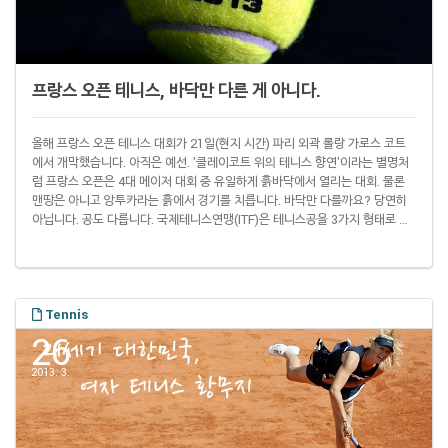
프랑스 오픈 테니스, 바닥만 다른 게 아니다.
올해 프랑스 오픈 테니스 대회가 21일(현지 시간) 파리 외곽 롤랑 가로스 코트
에서 개막했습니다. 아직은 예선. '클레이코트 위의 테니스 향연'이라는 별명처
럼 프랑스 오픈은 4대 메이저 대회 중 유일하게 흙바닥에서 열리는 대회. 물론
맨땅은 아니고 앙투카라는 흙에서 경기를 치릅니다. 바닥만 다를까요? 당연히
아닙니다. 공도 다릅니다. 국제테니스연맹(ITF)은 테니스공을 3가지 형태로 구
분하는데요, 클레이코트에서는 주로 타입1을 씁니다. 타입2나 타입3보다 타입
1이 더 딱딱합니다. 이 때문에 라켓에 맞았을 때 변형이 적습니다. 당연히 공이
더 빨리 날아가겠죠. 구분 속도 코트 포워드 변형량(㎝) 리턴 변형량(㎝) 타입1
빠름 클레이 0.495~.0597 0.673~0.914 타입2 보통 하드 0.559~0..
Tennis
26
2013. 3.