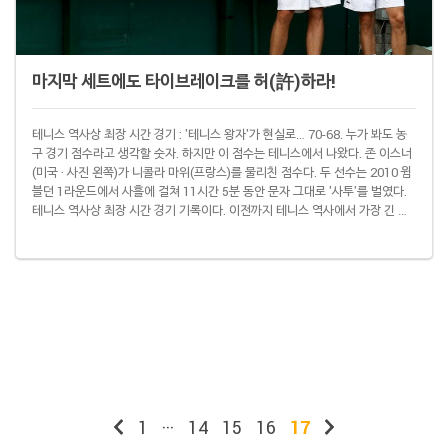
마지막 세트에도 타이브레이크를 허(許)하라!
테니스 역사상 최장 시간 경기 : '테니스 왕자'가 현실로… 70-68. 누가 봐도 농
구 경기 점수라고 생각할 숫자. 하지만 이 점수는 테니스에서 나왔다. 존 이스너
(미국 · 사진 왼쪽)가 니콜라 마위(프랑스)를 물리친 점수다. 두 선수는 2010 윔
블던 1라운드에서 사흘에 걸쳐 11시간 5분 동안 문자 그대로 '사투'를 벌였다.
테니스 역사상 최장 시간 경기 기록이다. 이전까지 테니스 역사에서 가장 긴 경
기 시간은 6시간 33분이었다. 2004년 프랑스오픈에서 파프리스 산토로가 아르
노 클레멘트(이상 프랑스)를 물리칠 때 걸린 시간이었다. 이때 5세트 게임스코
어는 16-14였다. 5세트 게임스코어가 가장 큰 게임은 2000년 윔블던에서 나왔
다. 3라운드에서 마크 필리포시스(호주)는 솅 샬컨(네덜란드)을 ..
1
···
14
15
16
17