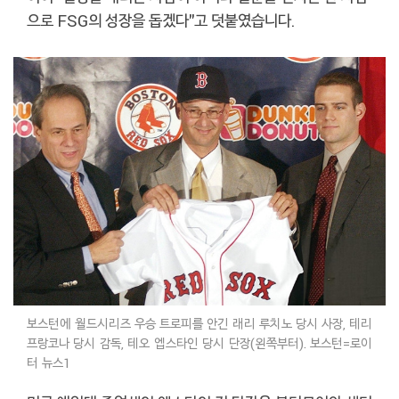
으로 FSG의 성장을 돕겠다"고 덧붙였습니다.
보스턴에 월드시리즈 우승 트로피를 안긴 래리 루치노 당시 사장, 테리
프랑코나 당시 감독, 테오 엡스타인 당시 단장(왼쪽부터). 보스턴=로이
터 뉴스1