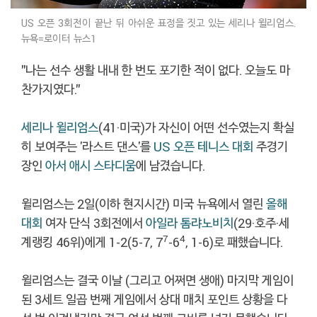
US 오픈 3회전이 끝난 뒤 아쉬운 표정을 짓고 있는 세리나 윌리엄스.
뉴욕=로이터 뉴스1
"나는 선수 생활 내내 한 번도 포기한 적이 없다. 오늘도 마
찬가지였다."
세리나 윌리엄스
(41·미국)가 자신이 어떤 선수였는지 확실
히 보여주는 '라스트 댄스'를
US 오픈 테니스 대회
주경기
장인
아서 애시 스타디움
에 남겼습니다.
윌리엄스는 2일(이하 현지시간) 미국 뉴욕에서 열린
올해
대회
여자 단식 3회전에서
아일라 톰랴노비치
(29·호주·세
7
4
계랭킹 46위)에게 1-2(5-7, 7
-6
, 1-6)로 패했습니다.
윌리엄스는 결국 이날 (그리고 어쩌면 생애) 마지막 게임이
된 3세트 일곱 번째 게임에서 상대 매치 포인트 상황을 다