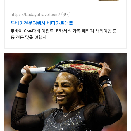
중해여행 유럽을 손안에! 발칸반도 북유
럽 지중해 남부유럽 동유럽 세미팩제공
https://badayatravel.com/
광고
두바이전문여행사 바다야트래블
두바이 아부다비 이집트 코카서스 가족 패키지 해외여행 중
동 전문 맞춤 여행사