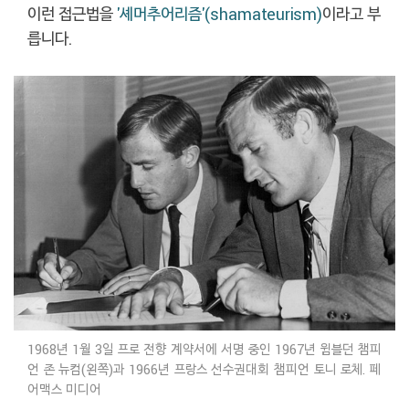
이런 접근법을
'셰머추어리즘'(shamateurism)
이라고 부
릅니다.
1968년 1월 3일 프로 전향 계약서에 서명 중인 1967년 윔블던 챔피
언 존 뉴컴(왼쪽)과 1966년 프랑스 선수권대회 챔피언 토니 로체. 페
어맥스 미디어