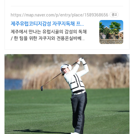
https://map.naver.com/p/entry/place/1589368656
광고
제주유럽코티지감성 자쿠지독채 프라
이빗 제주여행, 유럽감성
제주에서 만나는 유럽시골의 감성의 독채
/ 한 팀을 위한 자쿠지와 전용온실바베큐
모두 다른 다양한 유럽 감성의 제주독채
에서 즐기는 프라이빗 자쿠지와 전용온실
바베큐