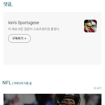
댓글,
kini's Sportugese
이 세상 모든 질문이 스포츠였으면 좋겠다.
구독하기
NFL
| 카테고리 다른 글
더 보기