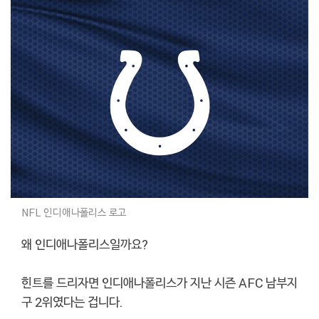
NFL 인디애나폴리스 로고
왜 인디애나폴리스일까요?
힌트를 드리자면 인디애나폴리스가 지난 시즌 AFC 남부지
구 2위였다는 겁니다.