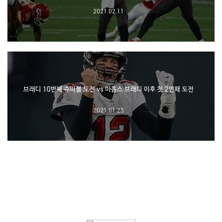
2021.02.11
브래디 10번째 슈퍼볼 도전 vs 마홈스 브래디 이후 첫 2연패 도전
2021.01.25