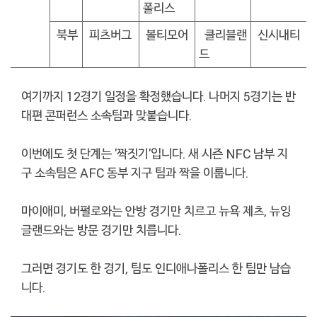
폴리스
북부
피츠버그
볼티모어
클리블랜
신시내티
드
여기까지 12경기 일정을 확정했습니다. 나머지 5경기는 반
대편 콘퍼런스 소속팀과 맞붙습니다.
이번에도 첫 단계는 '짝짓기'입니다. 새 시즌 NFC 남부 지
구 소속팀은 AFC 동부 지구 팀과 짝을 이룹니다.
마이애미, 버펄로와는 안방 경기만 치르고 뉴욕 제츠, 뉴잉
글랜드와는 방문 경기만 치릅니다.
그러면 경기도 한 경기, 팀도 인디애나폴리스 한 팀만 남습
니다.