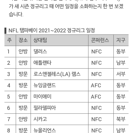
가 새 시즌 정규리그 때 어떤 일정을 소화하는지 한 번 보겠
습니다.
▌NFL 탬파베이 2021~2022 정규리그 일정
주
장소
상대팀
콘퍼런스
지구
1
안방
댈러스
NFC
동부
2
안방
애틀랜타
NFC
남부
3
방문
로스앤젤레스(LA) 램스
NFC
서부
4
방문
뉴잉글랜드
AFC
동부
5
안방
마이애미
AFC
동부
6
방문
필라델피아
NFC
동부
7
안방
시카고
NFC
북부
8
방문
뉴올리언스
NFC
남부