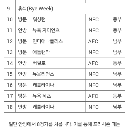
9
휴식(Bye Week)
10
방문
워싱턴
NFC
동부
11
안방
뉴욕 자이언츠
NFC
동부
12
방문
인디애나폴리스
AFC
남부
13
방문
애틀랜타
NFC
남부
14
안방
버펄로
AFC
동부
15
안방
뉴올리언스
NFC
남부
16
방문
캐롤라이나
NFC
남부
17
방문
뉴욕 제츠
AFC
동부
18
안방
캐롤라이나
NFC
남부
일단 안방에서 8경기를 치릅니다. 이를 통해 프리시즌 때는