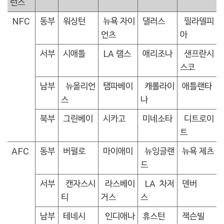
런스
NFC
동부
워싱턴
뉴욕 자이
댈러스
필라델피
언츠
아
서부
시애틀
LA 램스
애리조나
샌프란시
스코
남부
뉴올리언
탬파베이
캐롤라이
애틀랜타
스
나
북부
그린베이
시카고
미네소타
디트로이
트
AFC
동부
버펄로
마이애미
뉴잉글랜
뉴욕 제츠
드
서부
캔자스시
라스베이
LA 차저
덴버
티
거스
스
남부
테네시
인디애나
휴스턴
잭슨빌