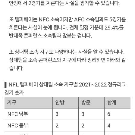
안방에서 2경기를 치른다는 사실을 짐작할 수 있습니다.
또 탬파베이는 NFC 소속이지만 AFC 소속팀과도 5경기를
치른다는 사실이 눈에 띕니다. 전체 일정 가운데 29.4%를
반대쪽 콘퍼런스 소속팀과 맞붙는 겁니다.
또 상대팀 소속 지구도 다양하다는 사실을 알 수 있습니다.
상대팀을 소속 콘퍼런스와 지구에 따라 정리하면 아래와 같
습니다.
▌NFL 탬파베이 상대팀 소속 지구별 2021~2022 정규리그
경기 숫자
지구
안방
방문
합계
NFC 남부
3
3
6
NFC 동부
2
2
4