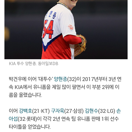
KIA 투수 양현종. 동아일보DB
박건우에 이어 '대투수'
양현종
(32)이 2017년부터 3년 연
속 KIA에서 유니폼을 제일 많이 팔면서 이 부분 2위에 이
름을 올렸습니다.
이어
강백호
(21·KT)
구자욱
(27·삼성)
김현수
(32·LG)
손
아섭
(32·롯데)이 각각 2년 연속 팀 유니폼 판매 1위 선수
타이틀을 얻었습니다.