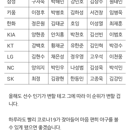
삼성
구자욱
박해민
강민호
김상수
원태인
키움
이정후
박병호
김하성
서건창
임병욱
한화
정은원
김태균
호잉
이성열
최재훈
KIA
양현종
안치홍
박찬호
김선빈
이범호
KT
강백호
황재균
유한준
김민혁
박경수
LG
김현수
채은성
정우영
고우석
이천웅
NC
양의지
박민우
나성범
김성욱
박석민
SK
최정
김광현
한동민
고종욱
김강민
올해도 선수 인기가 변할 테고 그에 따라 이 순위가 변할 겁
니다.
하루라도 빨리 코로나19가 잦아들어 마음 편히 야구를 볼
수 있게 됐으면 좋겠습니다.