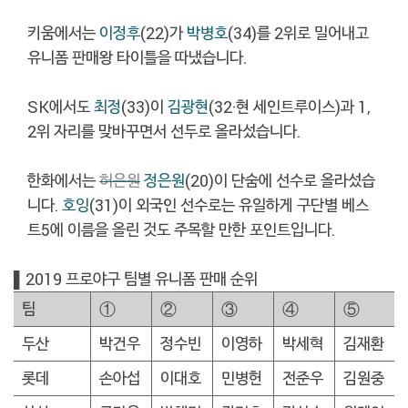
키움에서는
이정후
(22)가
박병호
(34)를 2위로 밀어내고
유니폼 판매왕 타이틀을 따냈습니다.
SK에서도
최정
(33)이
김광현
(32·현 세인트루이스)과 1,
2위 자리를 맞바꾸면서 선두로 올라섰습니다.
한화에서는
허은원
정은원
(20)이 단숨에 선수로 올라섰습
니다.
호잉
(31)이 외국인 선수로는 유일하게 구단별 베스
트5에 이름을 올린 것도 주목할 만한 포인트입니다.
▌2019 프로야구 팀별 유니폼 판매 순위
팀
①
②
③
④
⑤
두산
박건우
정수빈
이영하
박세혁
김재환
롯데
손아섭
이대호
민병헌
전준우
김원중