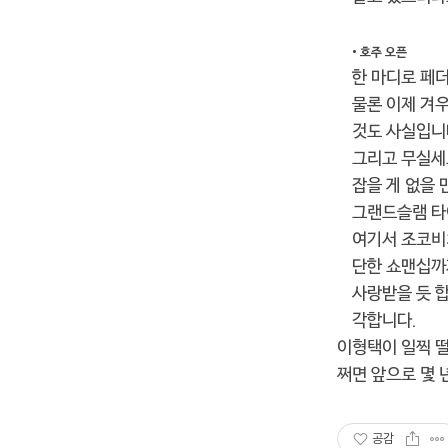
• 호주 오픈
한 마디로 페
물론 이제 겨우
것도 사실입니다
그리고 무실세
잡을 게 없을 
그랜드슬램 타이
여기서 조코비
단한 쇼맨십까
사랑받을 듯 
각합니다.
이형택이 일찍 떨
쩌면 앞으로 몇 
공감