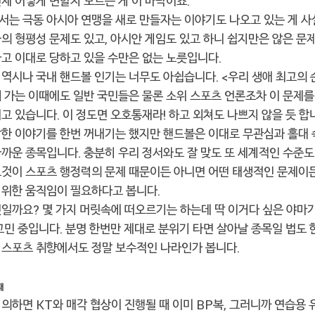
제 어떻게 변할지 모르는 게 이 바닥이죠.
서는 극동 아시아 연맹을 새로 만들자는 이야기도 나오고 있는 게 사
과의 형평성 문제도 있고, 아시안 게임도 있고 하니 쉽지만은 않은 문
다고 이대로 당하고 있을 수만은 없는 노릇입니다.
역시나 국내 핸드볼 인기는 너무도 아쉽습니다. <우리 생애 최고의 순
해 가는 이때에도 일반 국민들은 물론 소위 스포츠 언론조차 이 문제를
고 있습니다. 이 정도면 오호통재라! 하고 외쳐도 나쁘지 않을 듯 합
당한 이야기를 한번 꺼내기는 했지만 핸드볼은 이대로 무관심과 홀대 
아까운 종목입니다. 충분히 우리 정서와도 잘 맞도 또 세계적인 수준도
그것이 스포츠 행정력의 문제 때문이든 아니면 어떤 태생적인 문제이
 위한 움직임이 필요하다고 봅니다.
엇일까요? 몇 가지 머릿속에 떠오르기는 하는데 딱 이거다 싶은 야마
고민 중입니다. 분명 한번만 제대로 분위기 타면 살아날 종목일 법도 
 스포츠 취향에서도 정말 보수적인 나라인가 봅니다.
패
의하면 KT와 매각 협상이 진행될 때 이미 BP복, 그러니까 연습용