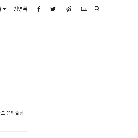
록
방명록
학교 음악줄넘