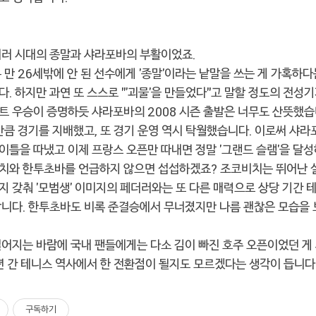
더러 시대의 종말과 샤라포바의 부활이었죠.
 만 26세밖에 안 된 선수에게 '종말'이라는 낱말을 쓰는 게 가혹하
. 하지만 과연 또 스스로 "'괴물'을 만들었다"고 말할 정도의 전성기
트 우승이 증명하듯 샤라포바의 2008 시즌 출발은 너무도 산뜻했습
만큼 경기를 지배했고, 또 경기 운영 역시 탁월했습니다. 이로써 샤라
틀을 따냈고 이제 프랑스 오픈만 따내면 정말 '그랜드 슬램'을 달성
치와 한투초바를 언급하지 않으면 섭섭하겠죠? 조코비치는 뛰어난 
지 갖춰 '모범생' 이미지의 페더러와는 또 다른 매력으로 상당 기간 
합니다. 한투초바도 비록 준결승에서 무너졌지만 나름 괜찮은 모습을
어지는 바람에 국내 팬들에게는 다소 김이 빠진 호주 오픈이었던 게 
년 간 테니스 역사에서 한 전환점이 될지도 모르겠다는 생각이 듭니다
구독하기