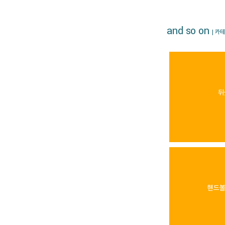
and so on
| 카
뒤
핸드볼