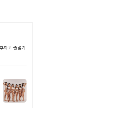
과후학교 줄넘기