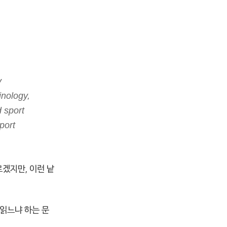
y
inology,
d sport
port
르겠지만, 이런 낱
읽느냐 하는 문