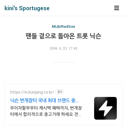
kini's Sportugese
MLB/RedSox
팬들 곁으로 돌아온 트롯 닉슨
2006. 6. 23. 17:43
https://m.bunjang.co.kr/
광고
닉슨 번개장터 국내 최대 브랜드 중고
거래
무이자할부부터 캐시백 혜택까지, 번개장
터에서 합리적으로 중고거래 하세요 전국
각지에서 올라오는 전국구 최다 상품 매
일 10만 개 이상의 신규 상품 업로드