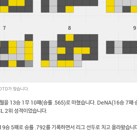
DTD가 맞습니다.
을 13승 1무 10패(승률 .565)로 마쳤습니다. DeNA(16승 7패·승
CL 2위 성적이었습니다.
19승 5패로 승률 .792를 기록하면서 리그 선두로 치고 올라왔습니다