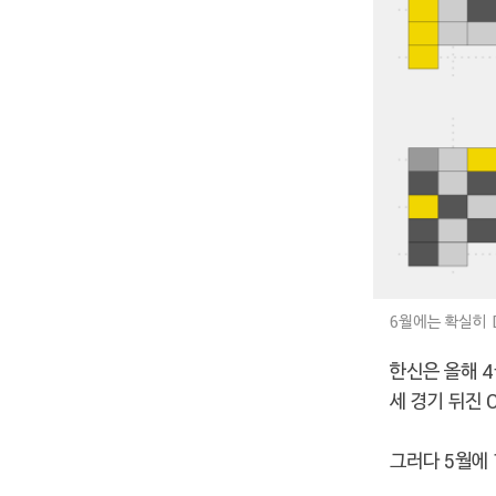
6월에는 확실히 
한신은 올해 4월
세 경기 뒤진 
그러다 5월에 