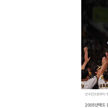
선수단으로부터 헹
2005년에도 