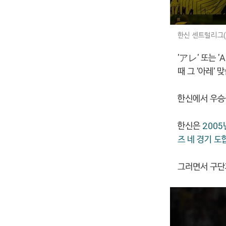
한신 센트럴리그(
'アレ' 또는 '
때 그 '아레' 
한신에서 우승을
한신은
2005
즈 네 경기 도합
그러면서 구단