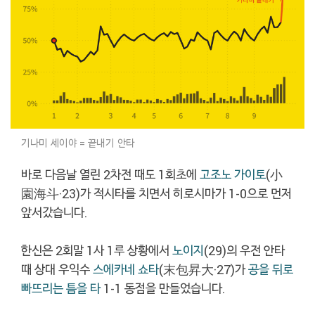
기나미 세이야 = 끝내기 안타
바로 다음날 열린 2차전 때도 1회초에
고조노 가이토
(小
園海斗·23)가 적시타를 치면서 히로시마가 1-0으로 먼저
앞서갔습니다.
한신은 2회말 1사 1루 상황에서
노이지
(29)의 우전 안타
때 상대 우익수
스에카네 쇼타
(末包昇大·27)가
공을 뒤로
빠뜨리는 틈을 타
1-1 동점을 만들었습니다.