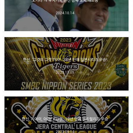
오카다 → 후지카와 한신 감독 교체 대소동
2024.10.14
한신, '그것의 그것'까지!…38년 만에 일본시리즈 우승!
2023.11.05
한신, 기어이, 아레(アレ)!…18년 만에 센트럴리그 우승
2023.09.14