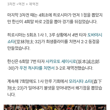
3차전 =역전 + 재역전
마지막 3차전 때는 4회초에 히로시마가 먼저 1점을 뽑았지
만 한신이 4회말 바로 2점을 뽑아 경기를 뒤집었습니다.
히로시마는 5회초 1사 1, 3루 상황에서 4번 타자
도바야시
쇼타
(堂林翔太·32)가 희생플라이를 치면서 2-2 동점을
만들었습니다.
한신은 6회말 7번 타자
사카모토 세이시로
(坂本誠志郞
·30)가
우전 적시타를 치면서
3-2로 재역전했습니다.
계속해 7회말에도 1사 만루 기회에서
모리시타 쇼타
(森下
翔太·23)가 밀어내기 볼넷을 얻어내면서 쐐기점을 뽑았습
니다.