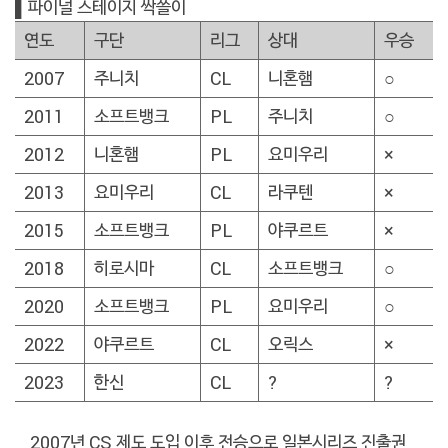
▌파이널 스테이지 싹쓸이
연도
구단
리그
상대
우승
2007
주니치
CL
니혼햄
○
2011
소프트뱅크
PL
주니치
○
2012
니혼햄
PL
요미우리
×
2013
요미우리
CL
라쿠텐
×
2015
소프트뱅크
PL
야쿠르트
×
2018
히로시마
CL
소프트뱅크
○
2020
소프트뱅크
PL
요미우리
○
2022
야쿠르트
CL
오릭스
×
2023
한신
CL
?
?
2007년 CS 제도 도입 이후 전승으로 일본시리즈 진출권