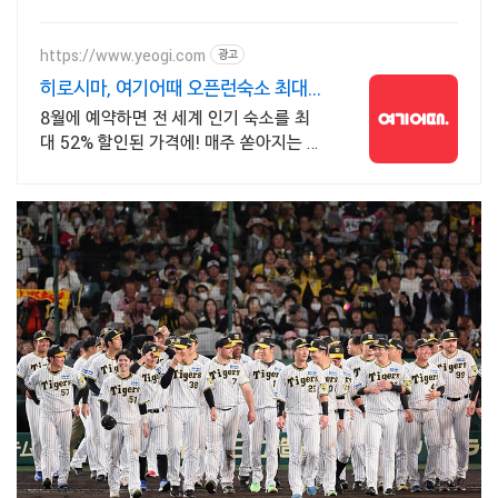
반품으로 부담 줄이세요.
https://www.yeogi.com
광고
히로시마, 여기어때 오픈런숙소 최대
81% 할인
8월에 예약하면 전 세계 인기 숙소를 최
대 52% 할인된 가격에! 매주 쏟아지는 다
양한 혜택! 앱으로 알림 받고 똑똑하게 숙
소 예약하기