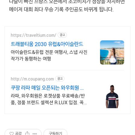
나달이 빠진 프랑스 오픈에서 조코비치가 정상을 차지하면
메이저 대회 최다 우승 기록 주인공도 바뀌게 됩니다.
https://traveltium.com/
광고
트래블티움 2030 유럽&아이슬란드
아이슬란드&유럽 전문 여행사, 스냅 사진
작가가 동행하는 여행
http://m.coupang.com
광고
쿠팡 라파 매일 오픈되는 와우회원 특
가
라파, 와우회원은 로켓상품 무료배송/반
품, 정품 브랜드 셀렉션 R.LUX 입점. 꼭
필요한 제품은 쿠팡에서 더 저렴하게, 로
켓배송으로 더 빠르게!
공감
구독하기