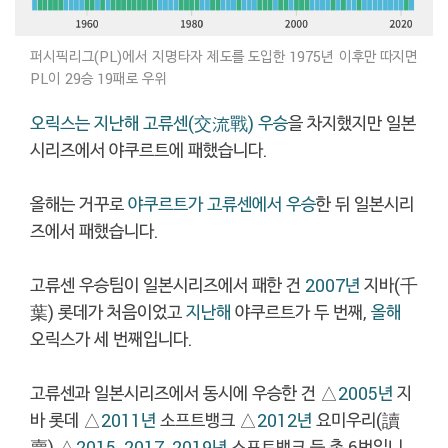
퍼시픽리그(PL)에서 지명타자 제도를 도입한 1975년 이후만 따지면
PL이 29승 19패로 우위
오릭스는 지난해 고류센(交流戰) 우승
을 차지했지만 일본
시리즈에서 야쿠르트에 패했습니다.
올해는 거꾸로
야쿠르트가 고류센에서 우승
한 뒤 일본시리
즈에서 패했습니다.
고류센 우승팀이 일본시리즈에서 패한 건
2007년
지바(千
葉) 롯데가 처음이었고
지난해
야쿠르트가 두 번째,
올해
오릭스가 세 번째입니다.
고류센과 일본시리즈에서 동시에 우승한 건 △
2005년
지
바 롯데 △
2011년
소프트뱅크 △
2012년
요미우리(讀
賣) △
2015
,
2017
,
2019년
소프트뱅크 등 총 6번입니