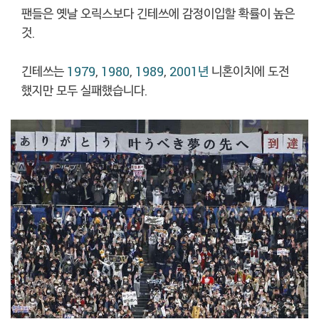
팬들은 옛날 오릭스보다 긴테쓰에 감정이입할 확률이 높은
것.
긴테쓰는
1979
,
1980
,
1989
,
2001년
니혼이치에 도전
했지만 모두 실패했습니다.