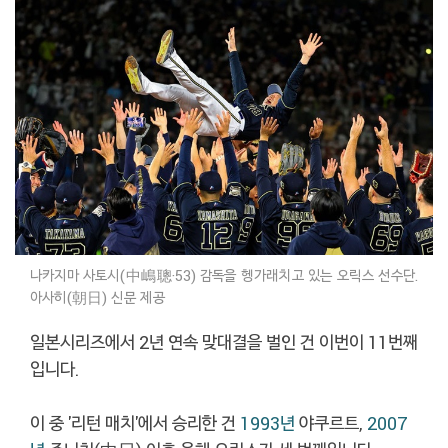
나카지마 사토시(中嶋聰·53) 감독을 헹가래치고 있는 오릭스 선수단.
아사히(朝日) 신문 제공
일본시리즈에서 2년 연속 맞대결을 벌인 건 이번이 11번째
입니다.
이 중 '리턴 매치'에서 승리한 건
1993년
야쿠르트,
2007