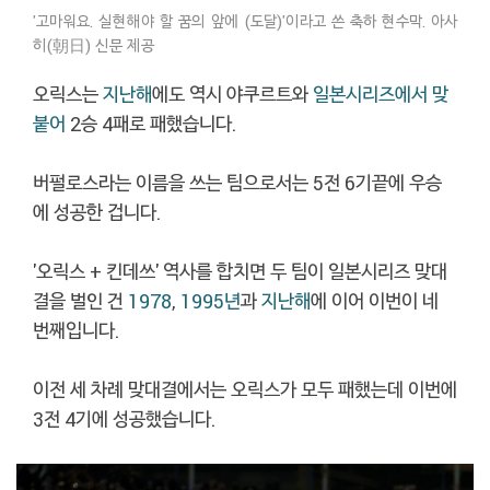
'고마워요. 실현해야 할 꿈의 앞에 (도달)'이라고 쓴 축하 현수막. 아사
히(朝日) 신문 제공
오릭스는
지난해
에도 역시 야쿠르트와
일본시리즈에서 맞
붙어
2승 4패로 패했습니다.
버펄로스라는 이름을 쓰는 팀으로서는 5전 6기끝에 우승
에 성공한 겁니다.
'오릭스 + 킨데쓰' 역사를 합치면 두 팀이 일본시리즈 맞대
결을 벌인 건
1978
,
1995년
과
지난해
에 이어 이번이 네
번째입니다.
이전 세 차례 맞대결에서는 오릭스가 모두 패했는데 이번에
3전 4기에 성공했습니다.