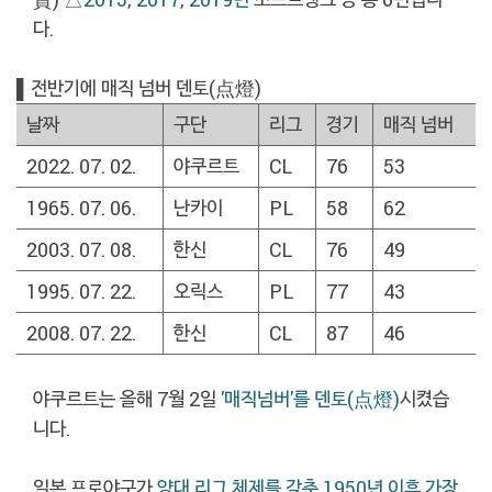
다.
▌전반기에 매직 넘버 덴토(点燈)
날짜
구단
리그
경기
매직 넘버
2022. 07. 02.
야쿠르트
CL
76
53
1965. 07. 06.
난카이
PL
58
62
2003. 07. 08.
한신
CL
76
49
1995. 07. 22.
오릭스
PL
77
43
2008. 07. 22.
한신
CL
87
46
야쿠르트는 올해 7월 2일
'매직넘버'를 덴토(点燈)
시켰습
니다.
일본 프로야구가
양대 리그 체제를 갖춘 1950년 이후 가장