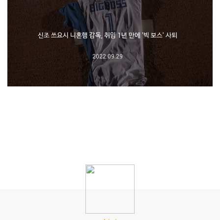
신조 쓰요시 니혼햄 감독, 취임 1년 만에 '빅 보스' 사퇴
2022.09.29