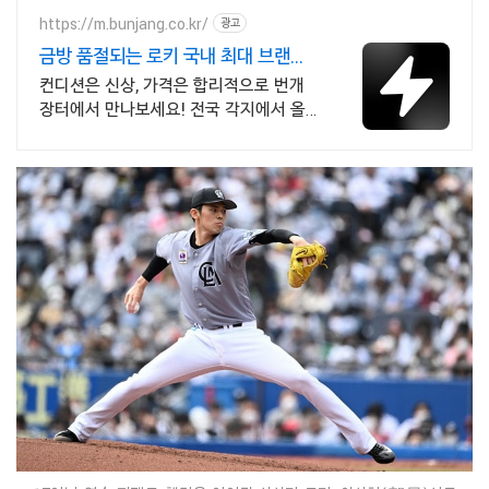
https://m.bunjang.co.kr/
광고
금방 품절되는 로키 국내 최대 브랜드
중고거래
컨디션은 신상, 가격은 합리적으로 번개
장터에서 만나보세요! 전국 각지에서 올
라오는 전국구 최다 상품 매일 10만 개 이
상의 신규 상품 업로드