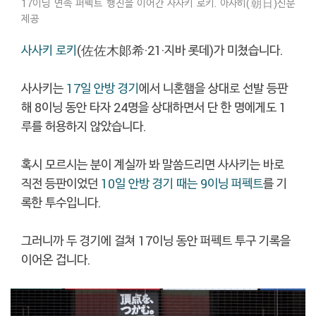
17이닝 연속 퍼펙트 행진을 이어간 사사키 로키. 아사히(朝日)신문
제공
사사키 로키
(佐佐木郞希·21·지바 롯데)가 미쳤습니다.
사사키는
17일 안방 경기
에서 니혼햄을 상대로 선발 등판
해 8이닝 동안 타자 24명을 상대하면서 단 한 명에게도 1
루를 허용하지 않았습니다.
혹시 모르시는 분이 계실까 봐 말씀드리면 사사키는 바로
직전 등판이었던
10일 안방 경기 때는 9이닝 퍼펙트
를 기
록한 투수입니다.
그러니까 두 경기에 걸쳐 17이닝 동안 퍼펙트 투구 기록을
이어온 겁니다.