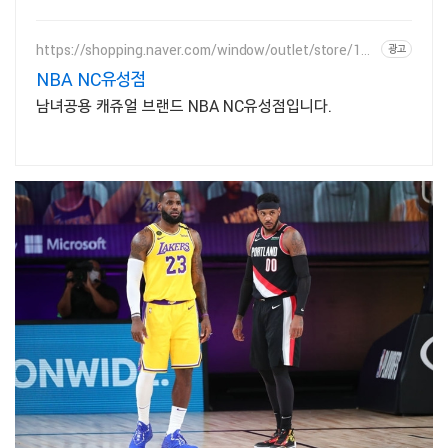
https://shopping.naver.com/window/outlet/store/101
광고
588513
NBA NC유성점
남녀공용 캐쥬얼 브랜드 NBA NC유성점입니다.