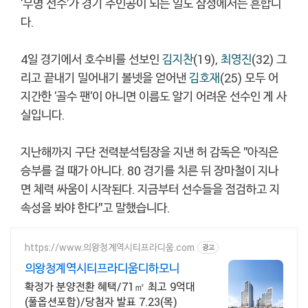
'무명 선수'가 경기 주인공이 되는 일도 삼성에서는 흔합니
다.
4일 경기에서 호수비를 선보인
김지찬
(19),
최영진
(32) 그
리고 끝내기 밀어내기 볼넷을 얻어낸
김호재
(25) 모두 어
지간한 '골수 팬'이 아니면 이름도 알기 어려운 선수인 게 사
실입니다.
지난해까지 구단 전력분석팀장을 지낸 허 감독은 "아직은
승부를 걸 때가 아니다. 80 경기를 치른 뒤 장마철이 지나
면 체력 싸움이 시작된다. 지금부터 선수들을 점검하고 지
속성을 봐야 한다"고 말했습니다.
https://www.의왕청계역시티프라디움.com
광고
의왕청계역시티프라디움디하모니
확정가 분양전환 혜택/71㎡ 최고 9억대
(풀옵션포함)/당첨자 발표 7.23(목)