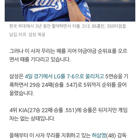
한국 무대에서 3년 동안 활약하면서
타율 .313, 86홈런, 350타점을
남김 러프. 삼
성 제공
그러나 이 사자 무리는 떼를 지어 야금야금 순위표를 오르
면서 때를 기다리고 있습니다.
삼성은
4일 경기에서 LG를 7-6으로 물리치고
5연승을 기
록하면서 29승 24패(승률 .547)로 5위까지 순위를 끌어
올렸습니다.
4위 KIA(27승 22패·승률 .551)에 승률은 뒤지지만 게임
차는 없는 상태입니다.
올해부터 이 사자 무리를 지휘하고 있는
허삼영
(48) 감독