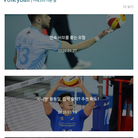
| 카테고리 다른 글
더 보기
연속 서브를 쫓는 모험
2020.01.27
'저니맨' 황동일, 깜짝 활약? 주전 확보?
2020.01.19