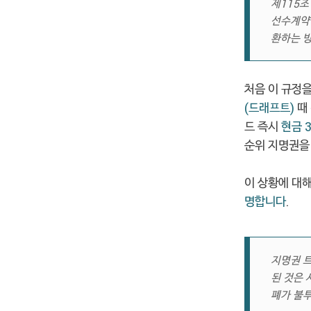
제115조
선수계약을
환하는 
처음 이 규정을
(드래프트)
때
드 즉시
현금 
순위 지명권을
이 상황에 대해
명합니다
.
지명권 
된 것은 
폐가 불