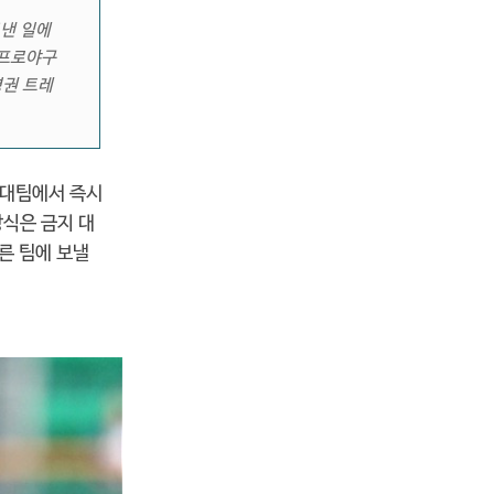
보낸 일에
 프로야구
명권 트레
상대팀에서 즉시
방식은 금지 대
른 팀에 보낼