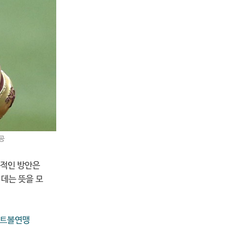
공
체적인 방안은
데는 뜻을 모
트볼연맹