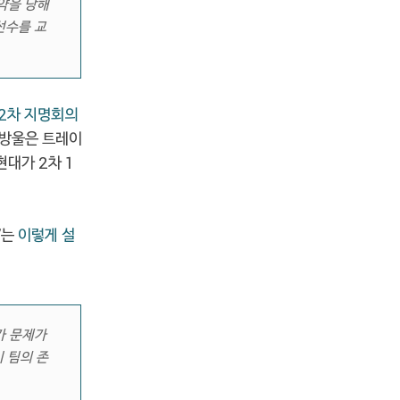
약을 당해
선수를 교
 2차 지명회의
쌍방울은 트레이
대가 2차 1
'는
이렇게 설
가 문제가
 팀의 존