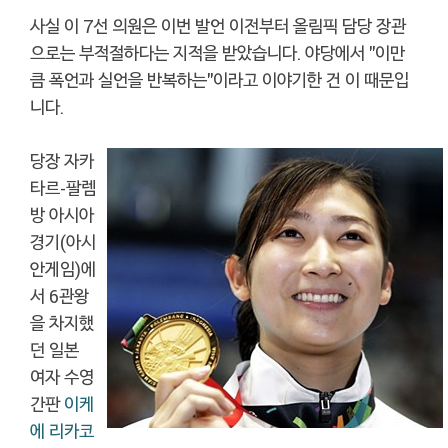
사실 이 7선 의원은 이번 발언 이전부터 올림픽 담당 장관
으로는 부적절하다는 지적을 받았습니다. 야당에서 "이만
큼 폭언과 실언을 반복하는"이라고 이야기한 건 이 때문입
니다.
당장 자카
타르-팔렘
방 아시아
경기(아시
안게임)에
서 6관왕
을 차지했
던 일본
여자 수영
간판
이케
에 리카코