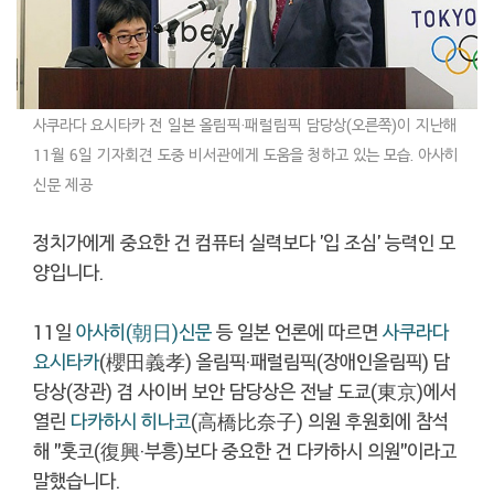
사쿠라다 요시타카 전 일본 올림픽·패럴림픽 담당상(오른쪽)이 지난해
11월 6일 기자회견 도중 비서관에게 도움을 청하고 있는 모습. 아사히
신문 제공
정치가에게 중요한 건 컴퓨터 실력보다 '입 조심' 능력인 모
양입니다.
11일
아사히(朝日)신문
등 일본 언론에 따르면
사쿠라다
요시타카
(櫻田義孝) 올림픽·패럴림픽(장애인올림픽) 담
당상(장관) 겸 사이버 보안 담당상은 전날 도쿄(東京)에서
열린
다카하시 히나코
(高橋比奈子) 의원 후원회에 참석
해 "훗코(復興·부흥)보다 중요한 건 다카하시 의원"이라고
말했습니다.