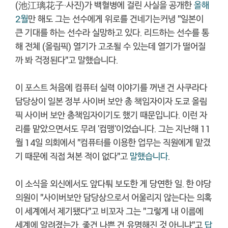
(池江璃花子·사진)가 백혈병에 걸린 사실을 공개한
올해
2월
만 해도 그는 선수에게 위로를 건네기는커녕 "일본이
큰 기대를 하는 선수라 실망하고 있다. 리드하는 선수를 통
해 전체 (올림픽) 열기가 고조될 수 있는데 열기가 떨어질
까 봐 걱정된다"고 말했습니다.
이 포스트 처음에 컴퓨터 실력 이야기를 꺼낸 건 사쿠라다
담당상이 일본 정부 사이버 보안 총 책임자이자 도쿄 올림
픽 사이버 보안 총책임자이기도 했기 때문입니다. 이런 자
리를 맡았으면서도 무려 '컴맹'이었습니다. 그는 지난해 11
월 14일 의회에서 "컴퓨터를 이용한 업무는 직원에게 맡겼
기 때문에 직접 쳐본 적이 없다"고
말했습니다
.
이 소식을 외신에서도 앞다퉈 보도한 게 당연한 일. 한 야당
의원이 "사이버보안 담당상으로서 어울리지 않는다는 의혹
이 세계에서 제기됐다"고 비꼬자 그는 "그렇게 내 이름에
세계에 알려졌는가. 좋건 나쁜 건 유명해진 것 아니냐"고
답