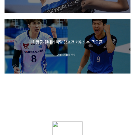
대한항공-현대캐피탈 챔프전 키워드는 '퀵오픈'
2017.03.22