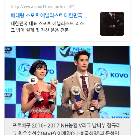
http://www.sportfund.co.kr/
광고
베테랑 스포츠 애널리스트 대한민국 1
순위 전력 분석가
대한민국 대표 스포츠 애널리스트, 리스
크 방어 설계 및 자산 운용 전문
프로배구 2016~2017 NH농협 V리그 남녀부 정규리
그 최우수선수(MVP) 이재영(21·흥국생명)과 문성민