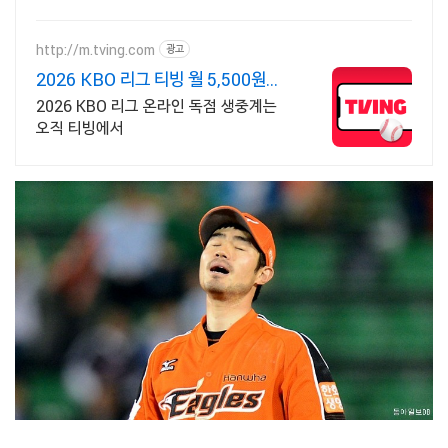
요! 정확한 타격을 원한다면? 안정적인 그
립감의 장갑으로 실력 향상을 도와줘요.
http://m.tving.com
광고
2026 KBO 리그 티빙 월 5,500원부
터
2026 KBO 리그 온라인 독점 생중계는
오직 티빙에서