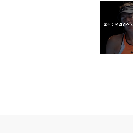
흑진주 윌리엄스 앞