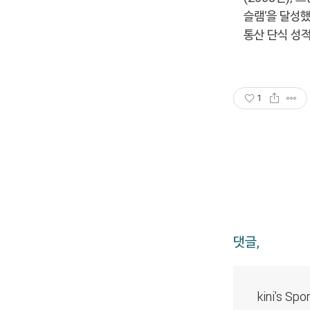
슬램'을 달성
통산 단식 성적
1
댓글,
kini's Sp