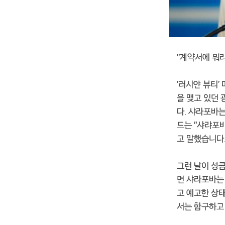
"계약서에 뭐라
'러시얀 뷰티'
을 맺고 있던
다. 샤라포바
드는 "샤랴포바
고 말했습니다
그런 날이 성
면 샤라포바는 
고 예고한 상
서는 함구하고