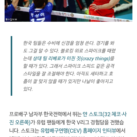
한국 팀들은 수비에 신경을 엄청 쓴다. 경기를 봐
도 그걸 알 수 있다. 블로킹 위로 스파이크를 때렸
는데
상대 팀 리베로가 미친 짓(crazy things)
을
할 때가 있다. 그래서 스파이크 스피드 같은 공격
스타일을 잘 조절해야 한다. 아직도 세터하고 호
흡이 잘 맞지 않을 때가 있지만 나날이 좋아지고
있다.
프로배구 남자부 한국전력에서 뛰는
얀 스토크(32·체코
·사
진 오른쪽
)
가 유럽 팬들에게 한국 V리그 경험담을 전했습
니다. 스토크는
유럽배구연맹(CEV) 홈페이지 인터뷰
에서