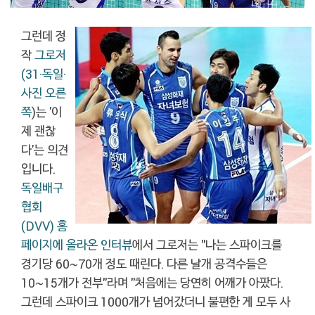
그런데 정
작
그로저
(31·독일·
사진 오른
쪽
)는 '이
제 괜찮
다'는 의견
입니다.
독일배구
협회
(DVV) 홈
페이지에 올라온 인터뷰
에서 그로저는 "나는 스파이크를
경기당 60~70개 정도 때린다. 다른 날개 공격수들은
10~15개가 전부"라며 "처음에는 당연히 어깨가 아팠다.
그런데 스파이크 1000개가 넘어갔더니 불편한 게 모두 사