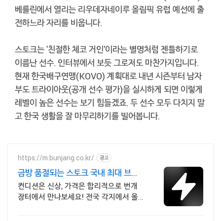
베를린에서 열리는 리우데자네이루 올림픽 유럽 예선에 출
전하느라 자리를 비웁니다.
스토크는 '친절한 체코 거인'이라는 별명처럼 젠틀하기로
이름난 선수. 인터뷰에서 보듯 그로저도 마찬가지입니다.
현재 한국배구연맹(KOVO) 계획대로 내년 시즌부터 남자
부도 트라이아웃(공개 선수 평가)을 실시하게 되면 이렇게
레벨이 높은 선수는 보기 힘들겠죠. 두 선수 모두 다치지 말
고 한국 생활을 잘 마무리하기를 빌어봅니다.
https://m.bunjang.co.kr/
광고
금방 품절되는 스토크 국내 최대 브랜
드 중고거래
컨디션은 신상, 가격은 합리적으로 번개
장터에서 만나보세요! 전국 각지에서 올
라오는 전국구 최다 상품 매일 10만 개 이
상의 신규 상품 업로드