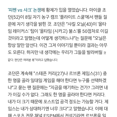
'피펜 vs 샤크' 논쟁
에 황제가 입을 열었습니다. 마이클 조
던(52)이 8일 자기 농구 캠프 '플라이트 스쿨'에서 팬들 질
문에 자기 생각을 밝힌 것. 조던은 "샤킬 오닐(43)이 '올타
임 레이커스' 팀이 '올타임 (시카고) 불스'를 50점차로 이길
것이라고 말했는데 어떻게 생각하느냐"는 질문에 "오닐은
항상 말만 앞선다. 이건 그저 이야기일 뿐이라 결과는 아무
도 모른다. 하지만 내 생각에는 우리가 그들을 발라버릴
것
같다. 판단은 여러분 몫"이라고 답했습니다.
조던은 계속해 "스테픈 커리(27)나 르브론 제임스(31) 중
한 명을 골라 일대일 게임을 해야 한다면 누구를 선택하겠
냐"고 묻는 팬 질문에는 "지금을 얘기하는 건가? 그러면 내
가 이길 수가 없다. 그래도 한 명을 골라야 한다면 커리다.
내가 더 크기 때문에 포스트업 공격 정도는 가능할 거다. 제
임스는 내가 상대하기엔 너무 크다"고 말했습니다. 이에 대
해 스포츠 전문 채널 ESPN에서 전성기라면 르브론을 일