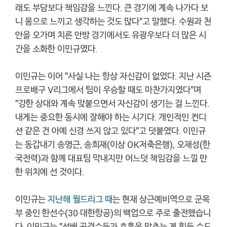
래도 부담보다 책임감을 느낀다. 큰 경기에 계속 나가다 보
니 몸으로 느끼고 생각하는 것도 많다"고 말했다. 수원과 천
안을 오가며 치른 안방 경기에서도 유광우보다 더 많은 시
간을 소화한 이민규였다.
이민규는 이어 "사실 나는 항상 자신감이 없었다. 지난 시즌
프로배구 V리그에서 팀이 우승할 때도 마찬가지였다"며
"강한 상대와 계속 맞붙으면서 자신감이 생기는 걸 느낀다.
내게는 중요한 동시에 잘해야 하는 시기다. 개인적인 컨디
션 같은 건 아예 신경 쓰지 않고 있다"고 덧붙였다. 이민규
는 동갑내기 송명근, 송희재(이상 OK저축은행), 오재성(한
국전력)과 함께 대표팀 막내지만 어느덧 책임감을 느낄 만
한 위치에 선 것이다.
이민규는
지난해 월드리그 때
는 현재 상근예비역으로 군목
부 중인 한선수(30·대한항공)의 백업으로 주로 출전했습니
다. 이민규는 "선배 공격수들과 호흡을 맞추는 게 힘들 수도