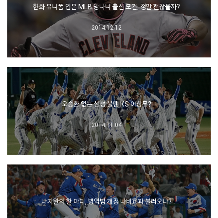
한화 유니폼 입은 MLB 망나니 출신 모건, 정말 괜찮을까?
2014.12.12
오승환 없는 삼성 불펜 KS 이상무?
2014.11.04
나지완의 한 마디, 병역법 개정 나비효과 불러오나?