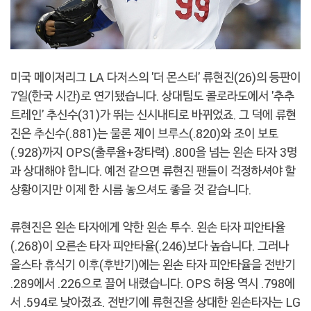
미국 메이저리그 LA 다저스의 '더 몬스터' 류현진(26)의 등판이
7일(한국 시간)로 연기됐습니다. 상대팀도 콜로라도에서 '추추
트레인' 추신수(31)가 뛰는 신시내티로 바뀌었죠. 그 덕에 류현
진은 추신수(.881)는 물론 제이 브루스(.820)와 조이 보토
(.928)까지 OPS(출루율+장타력) .800을 넘는 왼손 타자 3명
과 상대해야 합니다. 예전 같으면 류현진 팬들이 걱정하셔야 할
상황이지만 이제 한 시름 놓으셔도 좋을 것 같습니다.
류현진은 왼손 타자에게 약한 왼손 투수. 왼손 타자 피안타율
(.268)이 오른손 타자 피안타율(.246)보다 높습니다. 그러나
올스타 휴식기 이후(후반기)에는 왼손 타자 피안타율을 전반기
.289에서 .226으로 끌어 내렸습니다. OPS 허용 역시 .798에
서 .594로 낮아졌죠. 전반기에 류현진을 상대한 왼손타자는 LG