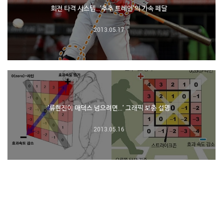
회전 타격 시스템…'추추 트레인'의 가속 페달
2013.05.17
'류현진이 매덕스 넘으려면…' 그래픽 보충 설명
2013.05.16